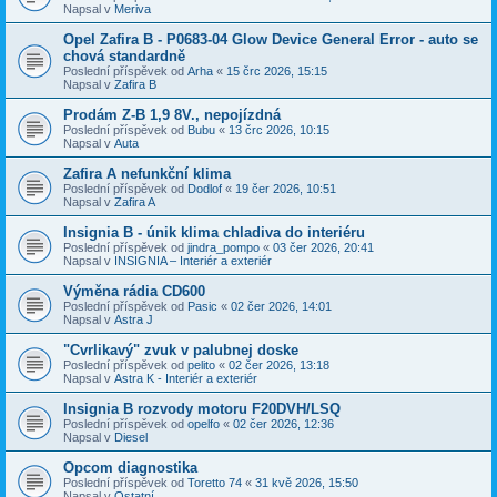
Napsal v
Meriva
Opel Zafira B - P0683-04 Glow Device General Error - auto se
chová standardně
Poslední příspěvek od
Arha
«
15 črc 2026, 15:15
Napsal v
Zafira B
Prodám Z-B 1,9 8V., nepojízdná
Poslední příspěvek od
Bubu
«
13 črc 2026, 10:15
Napsal v
Auta
Zafira A nefunkční klima
Poslední příspěvek od
Dodlof
«
19 čer 2026, 10:51
Napsal v
Zafira A
Insignia B - únik klima chladiva do interiéru
Poslední příspěvek od
jindra_pompo
«
03 čer 2026, 20:41
Napsal v
INSIGNIA – Interiér a exteriér
Výměna rádia CD600
Poslední příspěvek od
Pasic
«
02 čer 2026, 14:01
Napsal v
Astra J
"Cvrlikavý" zvuk v palubnej doske
Poslední příspěvek od
pelito
«
02 čer 2026, 13:18
Napsal v
Astra K - Interiér a exteriér
Insignia B rozvody motoru F20DVH/LSQ
Poslední příspěvek od
opelfo
«
02 čer 2026, 12:36
Napsal v
Diesel
Opcom diagnostika
Poslední příspěvek od
Toretto 74
«
31 kvě 2026, 15:50
Napsal v
Ostatní