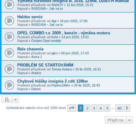
Výmena rozvodov Insignia B, 2018, 125kw, D20DTH manuál
Poslední příspěvek od
SNACH
«
12 led 2026, 15:21
Napsal v
INSIGNIA – Jak na to
Haldex servis
Poslední příspěvek od
digi
«
18 pro 2025, 17:06
Napsal v
INSIGNIA – Jak na to
OPEL COMBO r.v. 2009 , benzín - výměna motoru
Poslední příspěvek od
frehl
«
14 pro 2025, 13:51
Napsal v
Ostatni Opel modely
Rele zhavenia
Poslední příspěvek od
ajko
«
09 pro 2025, 17:43
Napsal v
Astra J
PROBLÉM SE STARTOVÁNÍM
Poslední příspěvek od
Tomas Antara
«
25 lis 2025, 16:51
Napsal v
Antara
Chybové hlášky insignia 2 cdti 128kw
Poslední příspěvek od
Pepino1966+
«
25 lis 2025, 16:43
Napsal v
Diesel
Stránka
1
z
40
1
2
3
4
5
40
Da
Vyhledávání nalezlo více než 1000 shod
…
Přejít na