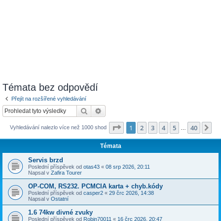
Témata bez odpovědí
Přejít na rozšířené vyhledávání
Hledat
Pokročilé hledání
Stránka
1
z
40
1
2
3
4
5
40
Da
Vyhledávání nalezlo více než 1000 shod
…
Témata
Servis brzd
Poslední příspěvek od
otas43
«
08 srp 2026, 20:11
Napsal v
Zafira Tourer
OP-COM, RS232. PCMCIA karta + chyb.kódy
Poslední příspěvek od
casper2
«
29 črc 2026, 14:38
Napsal v
Ostatní
1.6 74kw divné zvuky
Poslední příspěvek od
Robin70011
«
16 črc 2026, 20:47