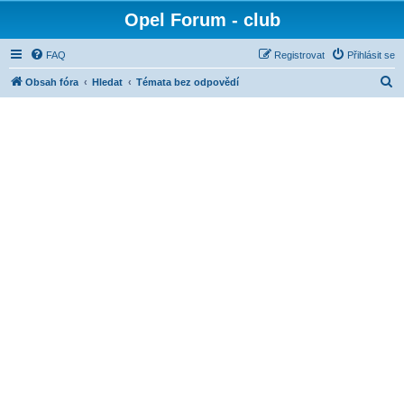
Opel Forum - club
FAQ
Registrovat
Přihlásit se
H
Obsah fóra
Hledat
Témata bez odpovědí
l
e
d
a
t