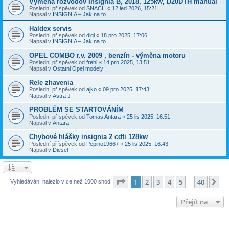
Výmena rozvodov Insignia B, 2018, 125kw, D20DTH manuál
Poslední příspěvek od
SNACH
«
12 led 2026, 15:21
Napsal v
INSIGNIA – Jak na to
Haldex servis
Poslední příspěvek od
digi
«
18 pro 2025, 17:06
Napsal v
INSIGNIA – Jak na to
OPEL COMBO r.v. 2009 , benzín - výměna motoru
Poslední příspěvek od
frehl
«
14 pro 2025, 13:51
Napsal v
Ostatni Opel modely
Rele zhavenia
Poslední příspěvek od
ajko
«
09 pro 2025, 17:43
Napsal v
Astra J
PROBLÉM SE STARTOVÁNÍM
Poslední příspěvek od
Tomas Antara
«
25 lis 2025, 16:51
Napsal v
Antara
Chybové hlášky insignia 2 cdti 128kw
Poslední příspěvek od
Pepino1966+
«
25 lis 2025, 16:43
Napsal v
Diesel
Stránka
1
z
40
1
2
3
4
5
40
Da
Vyhledávání nalezlo více než 1000 shod
…
Přejít na