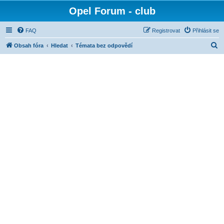
Opel Forum - club
FAQ
Registrovat
Přihlásit se
H
Obsah fóra
Hledat
Témata bez odpovědí
l
e
d
a
t