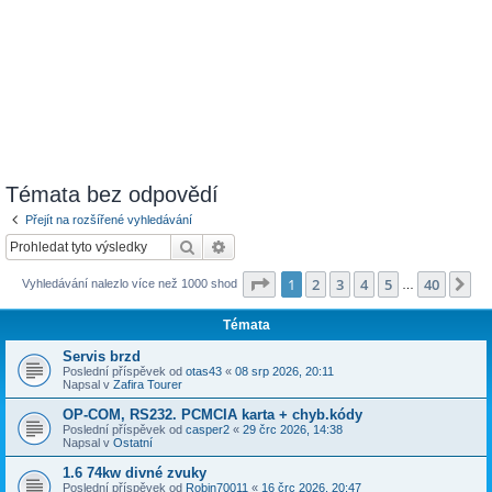
Témata bez odpovědí
Přejít na rozšířené vyhledávání
Hledat
Pokročilé hledání
Stránka
1
z
40
1
2
3
4
5
40
Da
Vyhledávání nalezlo více než 1000 shod
…
Témata
Servis brzd
Poslední příspěvek od
otas43
«
08 srp 2026, 20:11
Napsal v
Zafira Tourer
OP-COM, RS232. PCMCIA karta + chyb.kódy
Poslední příspěvek od
casper2
«
29 črc 2026, 14:38
Napsal v
Ostatní
1.6 74kw divné zvuky
Poslední příspěvek od
Robin70011
«
16 črc 2026, 20:47