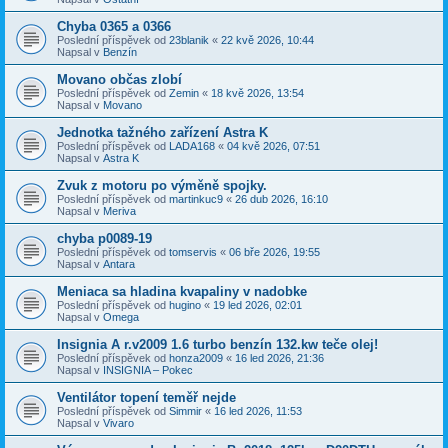
Chyba 0365 a 0366
Poslední příspěvek od
23blanik
«
22 kvě 2026, 10:44
Napsal v
Benzín
Movano občas zlobí
Poslední příspěvek od
Zemin
«
18 kvě 2026, 13:54
Napsal v
Movano
Jednotka tažného zařízení Astra K
Poslední příspěvek od
LADA168
«
04 kvě 2026, 07:51
Napsal v
Astra K
Zvuk z motoru po výměně spojky.
Poslední příspěvek od
martinkuc9
«
26 dub 2026, 16:10
Napsal v
Meriva
chyba p0089-19
Poslední příspěvek od
tomservis
«
06 bře 2026, 19:55
Napsal v
Antara
Meniaca sa hladina kvapaliny v nadobke
Poslední příspěvek od
hugino
«
19 led 2026, 02:01
Napsal v
Omega
Insignia A r.v2009 1.6 turbo benzín 132.kw teče olej!
Poslední příspěvek od
honza2009
«
16 led 2026, 21:36
Napsal v
INSIGNIA – Pokec
Ventilátor topení teměř nejde
Poslední příspěvek od
Simmir
«
16 led 2026, 11:53
Napsal v
Vivaro