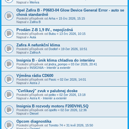
Napsal v
Meriva
Opel Zafira B - P0683-04 Glow Device General Error - auto se
chová standardně
Poslední příspěvek od
Arha
«
15 črc 2026, 15:15
Napsal v
Zafira B
Prodám Z-B 1,9 8V., nepojízdná
Poslední příspěvek od
Bubu
«
13 črc 2026, 10:15
Napsal v
Auta
Zafira A nefunkční klima
Poslední příspěvek od
Dodlof
«
19 čer 2026, 10:51
Napsal v
Zafira A
Insignia B - únik klima chladiva do interiéru
Poslední příspěvek od
jindra_pompo
«
03 čer 2026, 20:41
Napsal v
INSIGNIA – Interiér a exteriér
Výměna rádia CD600
Poslední příspěvek od
Pasic
«
02 čer 2026, 14:01
Napsal v
Astra J
"Cvrlikavý" zvuk v palubnej doske
Poslední příspěvek od
pelito
«
02 čer 2026, 13:18
Napsal v
Astra K - Interiér a exteriér
Insignia B rozvody motoru F20DVH/LSQ
Poslední příspěvek od
opelfo
«
02 čer 2026, 12:36
Napsal v
Diesel
Opcom diagnostika
Poslední příspěvek od
Toretto 74
«
31 kvě 2026, 15:50
Napsal v
Ostatní