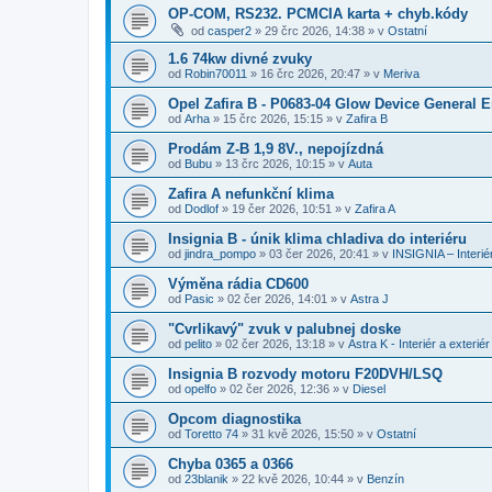
OP-COM, RS232. PCMCIA karta + chyb.kódy
od
casper2
»
29 črc 2026, 14:38
» v
Ostatní
1.6 74kw divné zvuky
od
Robin70011
»
16 črc 2026, 20:47
» v
Meriva
Opel Zafira B - P0683-04 Glow Device General E
od
Arha
»
15 črc 2026, 15:15
» v
Zafira B
Prodám Z-B 1,9 8V., nepojízdná
od
Bubu
»
13 črc 2026, 10:15
» v
Auta
Zafira A nefunkční klima
od
Dodlof
»
19 čer 2026, 10:51
» v
Zafira A
Insignia B - únik klima chladiva do interiéru
od
jindra_pompo
»
03 čer 2026, 20:41
» v
INSIGNIA – Interiér
Výměna rádia CD600
od
Pasic
»
02 čer 2026, 14:01
» v
Astra J
"Cvrlikavý" zvuk v palubnej doske
od
pelito
»
02 čer 2026, 13:18
» v
Astra K - Interiér a exteriér
Insignia B rozvody motoru F20DVH/LSQ
od
opelfo
»
02 čer 2026, 12:36
» v
Diesel
Opcom diagnostika
od
Toretto 74
»
31 kvě 2026, 15:50
» v
Ostatní
Chyba 0365 a 0366
od
23blanik
»
22 kvě 2026, 10:44
» v
Benzín