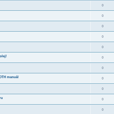
0
0
0
0
0
olej!
0
0
0DTH manuál
0
0
ru
0
0