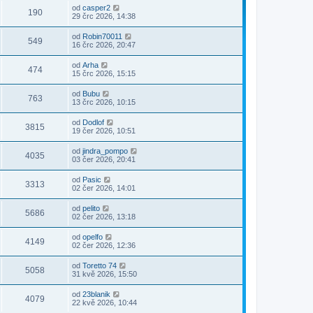
od
casper2
190
29 črc 2026, 14:38
od
Robin70011
549
16 črc 2026, 20:47
od
Arha
474
15 črc 2026, 15:15
od
Bubu
763
13 črc 2026, 10:15
od
Dodlof
3815
19 čer 2026, 10:51
od
jindra_pompo
4035
03 čer 2026, 20:41
od
Pasic
3313
02 čer 2026, 14:01
od
pelito
5686
02 čer 2026, 13:18
od
opelfo
4149
02 čer 2026, 12:36
od
Toretto 74
5058
31 kvě 2026, 15:50
od
23blanik
4079
22 kvě 2026, 10:44