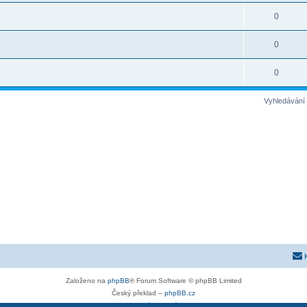
0
0
0
Vyhledávání 
Založeno na
phpBB
® Forum Software © phpBB Limited
Český překlad –
phpBB.cz
Soukromí
|
Podmínky