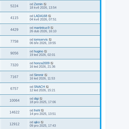
od
Zemin
5224
18 kvě 2026, 13:54
od
LADA168
4115
04 kvě 2026, 07:51
od
martinkuc9
4429
26 dub 2026, 16:10
od
tomservis
7758
06 bře 2026, 19:55
od
hugino
9056
19 led 2026, 02:01
od
honza2009
7320
16 led 2026, 21:36
od
Simmir
7167
16 led 2026, 11:53
od
SNACH
6757
12 led 2026, 15:21
od
digi
10064
18 pro 2025, 17:06
od
frehl
14622
14 pro 2025, 13:51
od
ajko
12912
09 pro 2025, 17:43