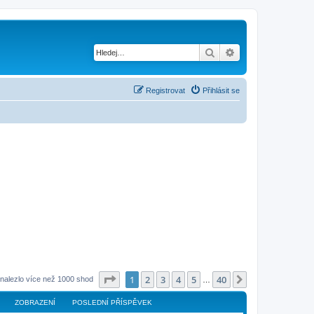
Hledat
Pokročilé hledání
Registrovat
Přihlásit se
Stránka
1
z
40
1
2
3
4
5
40
Další
nalezlo více než 1000 shod
…
ZOBRAZENÍ
POSLEDNÍ PŘÍSPĚVEK