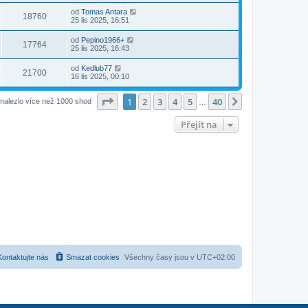
od
Tomas Antara
18760
25 lis 2025, 16:51
od
Pepino1966+
17764
25 lis 2025, 16:43
od
Kedlub77
21700
16 lis 2025, 00:10
Stránka
1
z
40
1
2
3
4
5
40
Další
nalezlo více než 1000 shod
…
Přejít na
Kontaktujte nás
Smazat cookies
Všechny časy jsou v
UTC+02:00