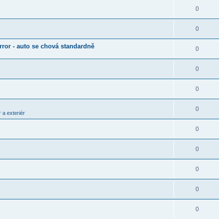
0
0
rror - auto se chová standardně
0
0
0
0
 a exteriér
0
0
0
0
0