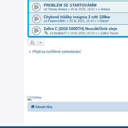
PROBLÉM SE STARTOVÁNÍM
od
Tomas Antara
»
25 lis 2025, 16:51
» v
Antara
Chybové hlášky insignia 2 cdti 128kw
od
Pepino1966+
»
25 lis 2025, 16:43
» v
Diesel
Zafira C (2018 D20DTH) Nouzák/Únik oleje
od
Kedlub77
»
16 lis 2025, 00:10
» v
Zafira Tourer
Přejít na rozšířené vyhledávání
Obsah fóra