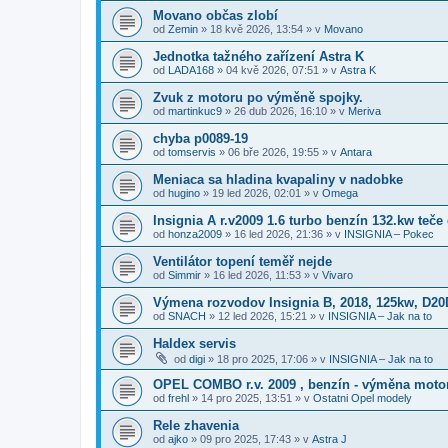
Movano občas zlobí
od
Zemin
»
18 kvě 2026, 13:54
» v
Movano
Jednotka tažného zařízení Astra K
od
LADA168
»
04 kvě 2026, 07:51
» v
Astra K
Zvuk z motoru po výměně spojky.
od
martinkuc9
»
26 dub 2026, 16:10
» v
Meriva
chyba p0089-19
od
tomservis
»
06 bře 2026, 19:55
» v
Antara
Meniaca sa hladina kvapaliny v nadobke
od
hugino
»
19 led 2026, 02:01
» v
Omega
Insignia A r.v2009 1.6 turbo benzín 132.kw teče 
od
honza2009
»
16 led 2026, 21:36
» v
INSIGNIA – Pokec
Ventilátor topení teměř nejde
od
Simmir
»
16 led 2026, 11:53
» v
Vivaro
Výmena rozvodov Insignia B, 2018, 125kw, D2
od
SNACH
»
12 led 2026, 15:21
» v
INSIGNIA – Jak na to
Haldex servis
od
digi
»
18 pro 2025, 17:06
» v
INSIGNIA – Jak na to
OPEL COMBO r.v. 2009 , benzín - výměna moto
od
frehl
»
14 pro 2025, 13:51
» v
Ostatni Opel modely
Rele zhavenia
od
ajko
»
09 pro 2025, 17:43
» v
Astra J