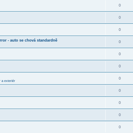
0
0
0
rror - auto se chová standardně
0
0
0
0
 a exteriér
0
0
0
0