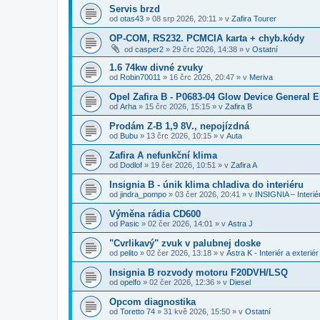
Servis brzd
od
otas43
»
08 srp 2026, 20:11
» v
Zafira Tourer
OP-COM, RS232. PCMCIA karta + chyb.kódy
od
casper2
»
29 črc 2026, 14:38
» v
Ostatní
1.6 74kw divné zvuky
od
Robin70011
»
16 črc 2026, 20:47
» v
Meriva
Opel Zafira B - P0683-04 Glow Device General E
od
Arha
»
15 črc 2026, 15:15
» v
Zafira B
Prodám Z-B 1,9 8V., nepojízdná
od
Bubu
»
13 črc 2026, 10:15
» v
Auta
Zafira A nefunkční klima
od
Dodlof
»
19 čer 2026, 10:51
» v
Zafira A
Insignia B - únik klima chladiva do interiéru
od
jindra_pompo
»
03 čer 2026, 20:41
» v
INSIGNIA – Interiér
Výměna rádia CD600
od
Pasic
»
02 čer 2026, 14:01
» v
Astra J
"Cvrlikavý" zvuk v palubnej doske
od
pelito
»
02 čer 2026, 13:18
» v
Astra K - Interiér a exteriér
Insignia B rozvody motoru F20DVH/LSQ
od
opelfo
»
02 čer 2026, 12:36
» v
Diesel
Opcom diagnostika
od
Toretto 74
»
31 kvě 2026, 15:50
» v
Ostatní