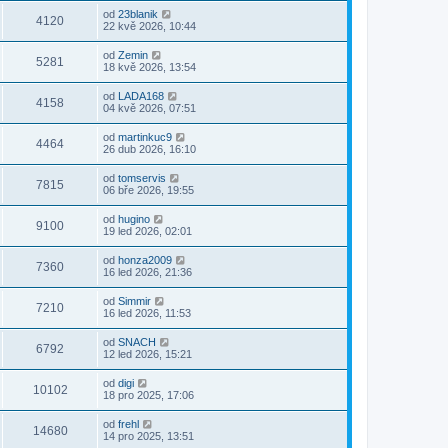
od
23blanik
4120
22 kvě 2026, 10:44
od
Zemin
5281
18 kvě 2026, 13:54
od
LADA168
4158
04 kvě 2026, 07:51
od
martinkuc9
4464
26 dub 2026, 16:10
od
tomservis
7815
06 bře 2026, 19:55
od
hugino
9100
19 led 2026, 02:01
od
honza2009
7360
16 led 2026, 21:36
od
Simmir
7210
16 led 2026, 11:53
od
SNACH
6792
12 led 2026, 15:21
od
digi
10102
18 pro 2025, 17:06
od
frehl
14680
14 pro 2025, 13:51