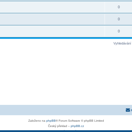
0
0
0
Vyhledávání 
Založeno na
phpBB
® Forum Software © phpBB Limited
Český překlad –
phpBB.cz
Soukromí
|
Podmínky