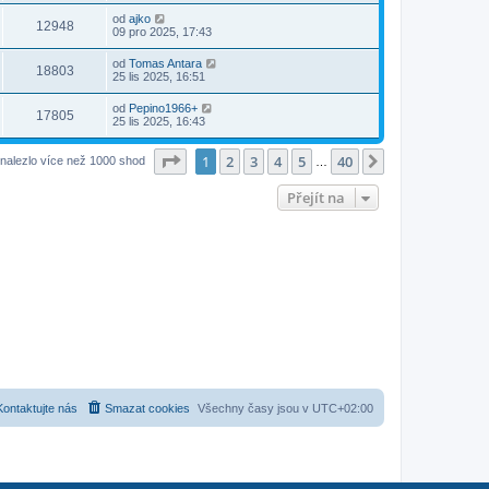
od
ajko
12948
09 pro 2025, 17:43
od
Tomas Antara
18803
25 lis 2025, 16:51
od
Pepino1966+
17805
25 lis 2025, 16:43
Stránka
1
z
40
1
2
3
4
5
40
Další
nalezlo více než 1000 shod
…
Přejít na
Kontaktujte nás
Smazat cookies
Všechny časy jsou v
UTC+02:00