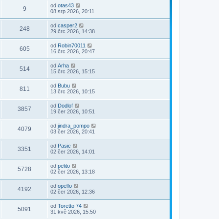
od
otas43
9
08 srp 2026, 20:11
od
casper2
248
29 črc 2026, 14:38
od
Robin70011
605
16 črc 2026, 20:47
od
Arha
514
15 črc 2026, 15:15
od
Bubu
811
13 črc 2026, 10:15
od
Dodlof
3857
19 čer 2026, 10:51
od
jindra_pompo
4079
03 čer 2026, 20:41
od
Pasic
3351
02 čer 2026, 14:01
od
pelito
5728
02 čer 2026, 13:18
od
opelfo
4192
02 čer 2026, 12:36
od
Toretto 74
5091
31 kvě 2026, 15:50