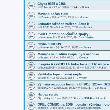
Chyba 0365 a 0366
od
23blanik
»
22 kvě 2026, 10:44
» v
Benzín
Movano občas zlobí
od
Zemin
»
18 kvě 2026, 13:54
» v
Movano
Jednotka tažného zařízení Astra K
od
LADA168
»
04 kvě 2026, 07:51
» v
Astra K
Zvuk z motoru po výměně spojky.
od
martinkuc9
»
26 dub 2026, 16:10
» v
Meriva
chyba p0089-19
od
tomservis
»
06 bře 2026, 19:55
» v
Antara
Meniaca sa hladina kvapaliny v nadobke
od
hugino
»
19 led 2026, 02:01
» v
Omega
Insignia A r.v2009 1.6 turbo benzín 132.kw teče 
od
honza2009
»
16 led 2026, 21:36
» v
INSIGNIA – Pokec
Ventilátor topení teměř nejde
od
Simmir
»
16 led 2026, 11:53
» v
Vivaro
Výmena rozvodov Insignia B, 2018, 125kw, D2
od
SNACH
»
12 led 2026, 15:21
» v
INSIGNIA – Jak na to
Haldex servis
od
digi
»
18 pro 2025, 17:06
» v
INSIGNIA – Jak na to
OPEL COMBO r.v. 2009 , benzín - výměna moto
od
frehl
»
14 pro 2025, 13:51
» v
Ostatni Opel modely