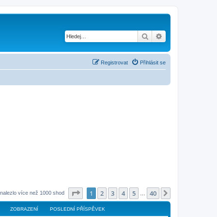
Hledat
Pokročilé hledání
Registrovat
Přihlásit se
Stránka
1
z
40
1
2
3
4
5
40
Další
nalezlo více než 1000 shod
…
ZOBRAZENÍ
POSLEDNÍ PŘÍSPĚVEK