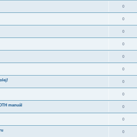
0
0
0
0
0
0
olej!
0
0
0DTH manuál
0
0
ru
0