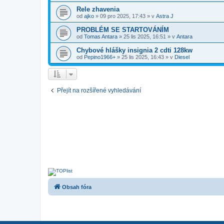
Rele zhavenia
od
ajko
»
09 pro 2025, 17:43
» v
Astra J
PROBLÉM SE STARTOVÁNÍM
od
Tomas Antara
»
25 lis 2025, 16:51
» v
Antara
Chybové hlášky insignia 2 cdti 128kw
od
Pepino1966+
»
25 lis 2025, 16:43
» v
Diesel
Přejít na rozšířené vyhledávání
Obsah fóra