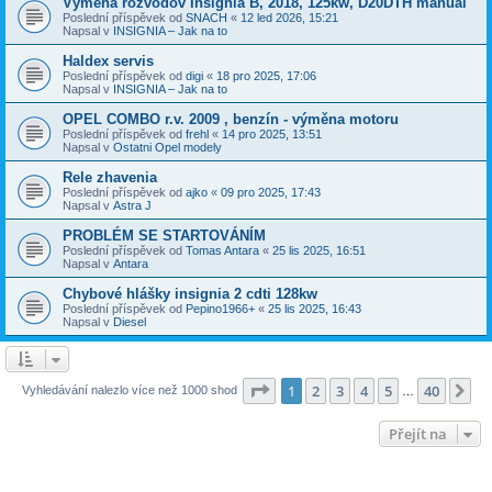
Výmena rozvodov Insignia B, 2018, 125kw, D20DTH manuál
Poslední příspěvek od
SNACH
«
12 led 2026, 15:21
Napsal v
INSIGNIA – Jak na to
Haldex servis
Poslední příspěvek od
digi
«
18 pro 2025, 17:06
Napsal v
INSIGNIA – Jak na to
OPEL COMBO r.v. 2009 , benzín - výměna motoru
Poslední příspěvek od
frehl
«
14 pro 2025, 13:51
Napsal v
Ostatni Opel modely
Rele zhavenia
Poslední příspěvek od
ajko
«
09 pro 2025, 17:43
Napsal v
Astra J
PROBLÉM SE STARTOVÁNÍM
Poslední příspěvek od
Tomas Antara
«
25 lis 2025, 16:51
Napsal v
Antara
Chybové hlášky insignia 2 cdti 128kw
Poslední příspěvek od
Pepino1966+
«
25 lis 2025, 16:43
Napsal v
Diesel
Stránka
1
z
40
1
2
3
4
5
40
Da
Vyhledávání nalezlo více než 1000 shod
…
Přejít na