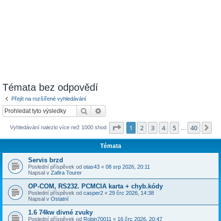
Témata bez odpovědí
Přejít na rozšířené vyhledávání
Hledat
Pokročilé hledání
Stránka
1
z
40
1
2
3
4
5
40
Da
Vyhledávání nalezlo více než 1000 shod
…
Témata
Servis brzd
Poslední příspěvek od
otas43
«
08 srp 2026, 20:11
Napsal v
Zafira Tourer
OP-COM, RS232. PCMCIA karta + chyb.kódy
Poslední příspěvek od
casper2
«
29 črc 2026, 14:38
Napsal v
Ostatní
1.6 74kw divné zvuky
Poslední příspěvek od
Robin70011
«
16 črc 2026, 20:47