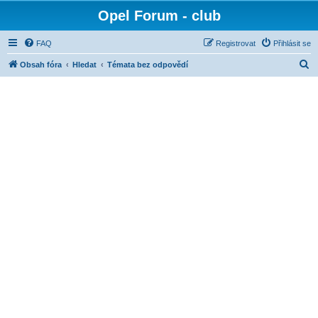
Opel Forum - club
FAQ
Registrovat
Přihlásit se
H
Obsah fóra
Hledat
Témata bez odpovědí
l
e
d
a
t