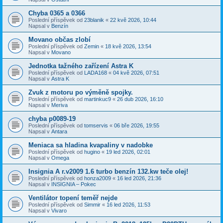
Chyba 0365 a 0366
Poslední příspěvek od
23blanik
«
22 kvě 2026, 10:44
Napsal v
Benzín
Movano občas zlobí
Poslední příspěvek od
Zemin
«
18 kvě 2026, 13:54
Napsal v
Movano
Jednotka tažného zařízení Astra K
Poslední příspěvek od
LADA168
«
04 kvě 2026, 07:51
Napsal v
Astra K
Zvuk z motoru po výměně spojky.
Poslední příspěvek od
martinkuc9
«
26 dub 2026, 16:10
Napsal v
Meriva
chyba p0089-19
Poslední příspěvek od
tomservis
«
06 bře 2026, 19:55
Napsal v
Antara
Meniaca sa hladina kvapaliny v nadobke
Poslední příspěvek od
hugino
«
19 led 2026, 02:01
Napsal v
Omega
Insignia A r.v2009 1.6 turbo benzín 132.kw teče olej!
Poslední příspěvek od
honza2009
«
16 led 2026, 21:36
Napsal v
INSIGNIA – Pokec
Ventilátor topení teměř nejde
Poslední příspěvek od
Simmir
«
16 led 2026, 11:53
Napsal v
Vivaro