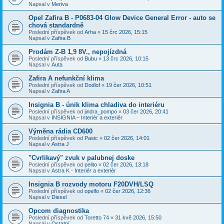
Napsal v
Meriva
Opel Zafira B - P0683-04 Glow Device General Error - auto se
chová standardně
Poslední příspěvek od
Arha
«
15 črc 2026, 15:15
Napsal v
Zafira B
Prodám Z-B 1,9 8V., nepojízdná
Poslední příspěvek od
Bubu
«
13 črc 2026, 10:15
Napsal v
Auta
Zafira A nefunkční klima
Poslední příspěvek od
Dodlof
«
19 čer 2026, 10:51
Napsal v
Zafira A
Insignia B - únik klima chladiva do interiéru
Poslední příspěvek od
jindra_pompo
«
03 čer 2026, 20:41
Napsal v
INSIGNIA – Interiér a exteriér
Výměna rádia CD600
Poslední příspěvek od
Pasic
«
02 čer 2026, 14:01
Napsal v
Astra J
"Cvrlikavý" zvuk v palubnej doske
Poslední příspěvek od
pelito
«
02 čer 2026, 13:18
Napsal v
Astra K - Interiér a exteriér
Insignia B rozvody motoru F20DVH/LSQ
Poslední příspěvek od
opelfo
«
02 čer 2026, 12:36
Napsal v
Diesel
Opcom diagnostika
Poslední příspěvek od
Toretto 74
«
31 kvě 2026, 15:50
Napsal v
Ostatní