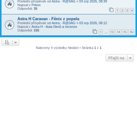
Poslední příspěvek od
Astra - R@SAG
«
03 srp 2026, 08:39
Napsal v
Pokec
Odpovědi:
35
1
2
3
4
Astra H Caravan - Fénix z popela
Poslední příspěvek od
Astra - R@SAG
«
03 srp 2026, 08:12
Napsal v
Astra H - Auta členů a recenze
Odpovědi:
155
1
13
14
15
16
…
Nalezeny 4 výsledky hledání • Stránka
1
z
1
Přejít na