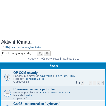
Aktivní témata
Přejít na rozšířené vyhledávání
Hledat
Pokročilé hledání
Nalezeny 4 výsledky hledání • Stránka
1
z
1
Témata
OP-COM návody
Poslední příspěvek od
pavkrehlik
«
05 srp 2026, 18:55
Napsal v
Technická Sekce
Odpovědi:
68
1
4
5
6
7
…
Pokazená riadiacia jednotka
Poslední příspěvek od
StanC
«
05 srp 2026, 07:37
Napsal v
Mokka
Odpovědi:
3
Garáž - rekonstrukce / vybavení