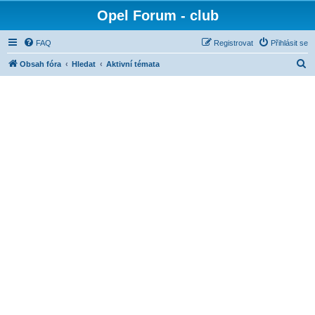
Opel Forum - club
FAQ
Registrovat
Přihlásit se
H
Obsah fóra
Hledat
Aktivní témata
l
e
d
a
t