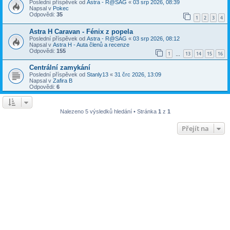
Poslední příspěvek od
Astra - R@SAG
«
03 srp 2026, 08:39
Napsal v
Pokec
Odpovědi:
35
1
2
3
4
Astra H Caravan - Fénix z popela
Poslední příspěvek od
Astra - R@SAG
«
03 srp 2026, 08:12
Napsal v
Astra H - Auta členů a recenze
Odpovědi:
155
1
13
14
15
16
…
Centrální zamykání
Poslední příspěvek od
Stanly13
«
31 črc 2026, 13:09
Napsal v
Zafira B
Odpovědi:
6
Nalezeno 5 výsledků hledání • Stránka
1
z
1
Přejít na