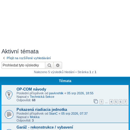
Aktivní témata
Přejít na rozšířené vyhledávání
Hledat
Pokročilé hledání
Nalezeno 5 výsledků hledání • Stránka
1
z
1
Témata
OP-COM návody
Poslední příspěvek od
pavkrehlik
«
05 srp 2026, 18:55
Napsal v
Technická Sekce
Odpovědi:
68
1
4
5
6
7
…
Pokazená riadiacia jednotka
Poslední příspěvek od
StanC
«
05 srp 2026, 07:37
Napsal v
Mokka
Odpovědi:
3
Garáž - rekonstrukce / vybavení