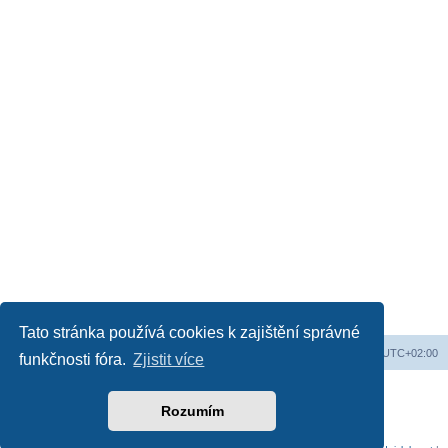
Tato stránka používá cookies k zajištění správné
Obsah fóra
Všechny časy jsou v
UTC+02:00
funkčnosti fóra.
Zjistit více
Založeno na
phpBB
® Forum Software © phpBB Limited
Český překlad –
phpBB.cz
Rozumím
Soukromí
|
Podmínky