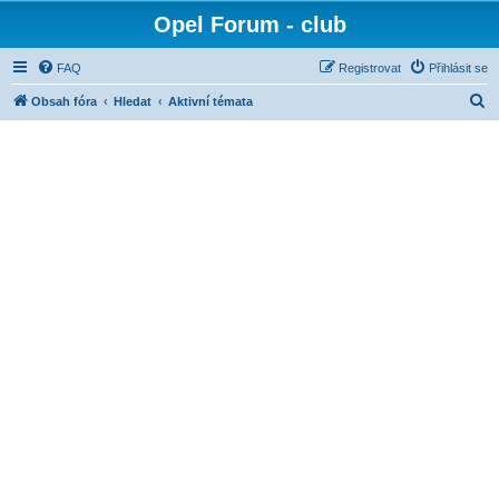
Opel Forum - club
FAQ
Registrovat
Přihlásit se
H
Obsah fóra
Hledat
Aktivní témata
l
e
d
a
t