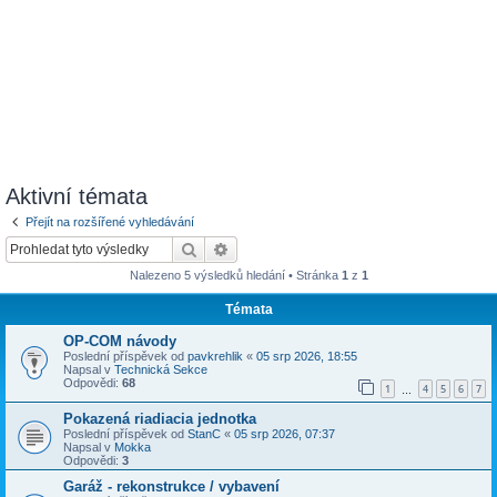
Aktivní témata
Přejít na rozšířené vyhledávání
Hledat
Pokročilé hledání
Nalezeno 5 výsledků hledání • Stránka
1
z
1
Témata
OP-COM návody
Poslední příspěvek od
pavkrehlik
«
05 srp 2026, 18:55
Napsal v
Technická Sekce
Odpovědi:
68
1
4
5
6
7
…
Pokazená riadiacia jednotka
Poslední příspěvek od
StanC
«
05 srp 2026, 07:37
Napsal v
Mokka
Odpovědi:
3
Garáž - rekonstrukce / vybavení