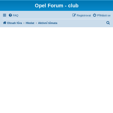
Opel Forum - club
FAQ
Registrovat
Přihlásit se
H
Obsah fóra
Hledat
Aktivní témata
l
e
d
a
t