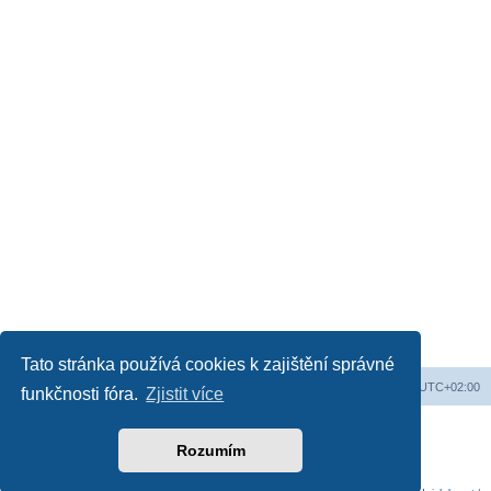
Tato stránka používá cookies k zajištění správné
Obsah fóra
Všechny časy jsou v
UTC+02:00
funkčnosti fóra.
Zjistit více
Založeno na
phpBB
® Forum Software © phpBB Limited
Český překlad –
phpBB.cz
Rozumím
Soukromí
|
Podmínky