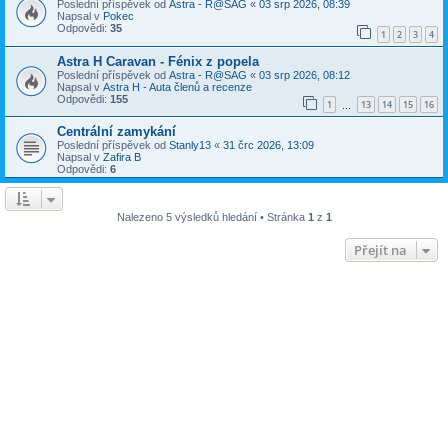
Poslední příspěvek od
Astra - R@SAG
«
03 srp 2026, 08:39
Napsal v
Pokec
Odpovědi:
35
1
2
3
4
Astra H Caravan - Fénix z popela
Poslední příspěvek od
Astra - R@SAG
«
03 srp 2026, 08:12
Napsal v
Astra H - Auta členů a recenze
Odpovědi:
155
1
13
14
15
16
…
Centrální zamykání
Poslední příspěvek od
Stanly13
«
31 črc 2026, 13:09
Napsal v
Zafira B
Odpovědi:
6
Nalezeno 5 výsledků hledání • Stránka
1
z
1
Přejít na