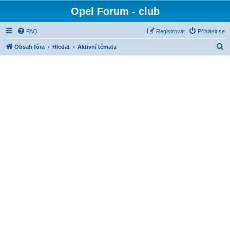
Opel Forum - club
FAQ
Registrovat
Přihlásit se
H
Obsah fóra
Hledat
Aktivní témata
l
e
d
a
t