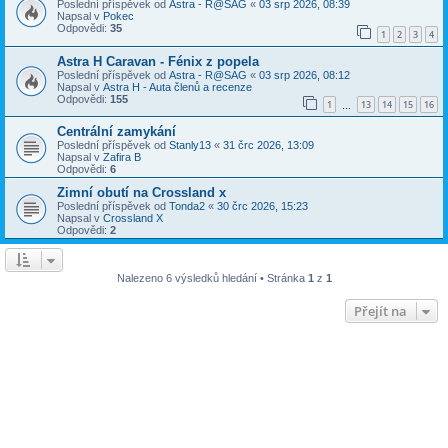
Poslední příspěvek od
Astra - R@SAG
«
03 srp 2026, 08:39
Napsal v
Pokec
Odpovědi:
35
1
2
3
4
Astra H Caravan - Fénix z popela
Poslední příspěvek od
Astra - R@SAG
«
03 srp 2026, 08:12
Napsal v
Astra H - Auta členů a recenze
Odpovědi:
155
1
13
14
15
16
…
Centrální zamykání
Poslední příspěvek od
Stanly13
«
31 črc 2026, 13:09
Napsal v
Zafira B
Odpovědi:
6
Zimní obutí na Crossland x
Poslední příspěvek od
Tonda2
«
30 črc 2026, 15:23
Napsal v
Crossland X
Odpovědi:
2
Nalezeno 6 výsledků hledání • Stránka
1
z
1
Přejít na