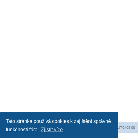
Tato stránka používá cookies k zajištění správné
Obsah fóra
Všechny časy jsou v
UTC+02:00
funkčnosti fóra.
Zjistit více