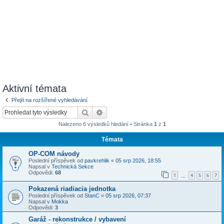
Aktivní témata
Přejít na rozšířené vyhledávání
Hledat
Pokročilé hledání
Nalezeno 6 výsledků hledání • Stránka
1
z
1
Témata
OP-COM návody
Poslední příspěvek od
pavkrehlik
«
05 srp 2026, 18:55
Napsal v
Technická Sekce
Odpovědi:
68
1
4
5
6
7
…
Pokazená riadiacia jednotka
Poslední příspěvek od
StanC
«
05 srp 2026, 07:37
Napsal v
Mokka
Odpovědi:
3
Garáž - rekonstrukce / vybavení