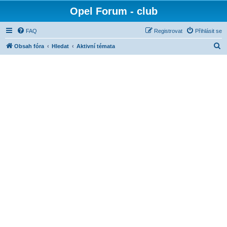
Opel Forum - club
FAQ
Registrovat
Přihlásit se
H
Obsah fóra
Hledat
Aktivní témata
l
e
d
a
t