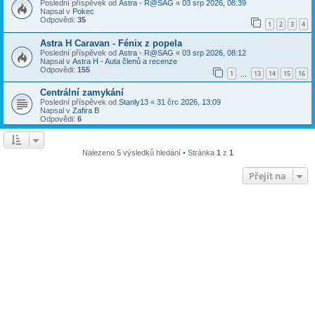
Poslední příspěvek od
Astra - R@SAG
«
03 srp 2026, 08:39
Napsal v
Pokec
Odpovědi:
35
1
2
3
4
Astra H Caravan - Fénix z popela
Poslední příspěvek od
Astra - R@SAG
«
03 srp 2026, 08:12
Napsal v
Astra H - Auta členů a recenze
Odpovědi:
155
1
13
14
15
16
…
Centrální zamykání
Poslední příspěvek od
Stanly13
«
31 črc 2026, 13:09
Napsal v
Zafira B
Odpovědi:
6
Nalezeno 5 výsledků hledání • Stránka
1
z
1
Přejít na