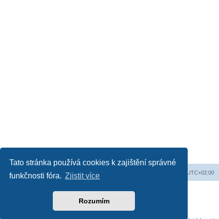
Tato stránka používá cookies k zajištění správné
Obsah fóra
Všechny časy jsou v
UTC+02:00
funkčnosti fóra.
Zjistit více
Založeno na
phpBB
® Forum Software © phpBB Limited
Český překlad –
phpBB.cz
Rozumím
Soukromí
|
Podmínky