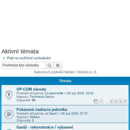
Aktivní témata
Přejít na rozšířené vyhledávání
Hledat
Pokročilé hledání
Nalezeno 5 výsledků hledání • Stránka
1
z
1
Témata
OP-COM návody
Poslední příspěvek od
pavkrehlik
«
05 srp 2026, 18:55
Napsal v
Technická Sekce
Odpovědi:
68
1
4
5
6
7
…
Pokazená riadiacia jednotka
Poslední příspěvek od
StanC
«
05 srp 2026, 07:37
Napsal v
Mokka
Odpovědi:
3
Garáž - rekonstrukce / vybavení