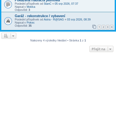
Pokazená riadiacia jednotka
Poslední příspěvek od
StanC
«
05 srp 2026, 07:37
Napsal v
Mokka
Odpovědi:
3
Garáž - rekonstrukce / vybavení
Poslední příspěvek od
Astra - R@SAG
«
03 srp 2026, 08:39
Napsal v
Pokec
Odpovědi:
35
1
2
3
4
Nalezeny 4 výsledky hledání • Stránka
1
z
1
Přejít na