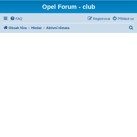
Opel Forum - club
FAQ
Registrovat
Přihlásit se
H
Obsah fóra
Hledat
Aktivní témata
l
e
d
a
t