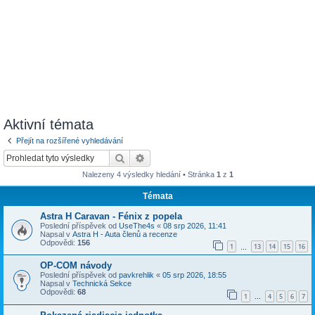
Aktivní témata
Přejít na rozšířené vyhledávání
Hledat
Pokročilé hledání
Nalezeny 4 výsledky hledání • Stránka
1
z
1
Témata
Astra H Caravan - Fénix z popela
Poslední příspěvek od
UseThe4s
«
08 srp 2026, 11:41
Napsal v
Astra H - Auta členů a recenze
Odpovědi:
156
1
13
14
15
16
…
OP-COM návody
Poslední příspěvek od
pavkrehlik
«
05 srp 2026, 18:55
Napsal v
Technická Sekce
Odpovědi:
68
1
4
5
6
7
…