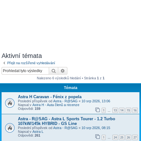
Aktivní témata
Přejít na rozšířené vyhledávání
Hledat
Pokročilé hledání
Nalezeno 6 výsledků hledání • Stránka
1
z
1
Témata
Astra H Caravan - Fénix z popela
Poslední příspěvek od
Astra - R@SAG
«
10 srp 2026, 13:06
Napsal v
Astra H - Auta členů a recenze
Odpovědi:
159
1
13
14
15
16
…
Astra - R@SAG - Astra L Sports Tourer - 1.2 Turbo
107kW/145k HYBRID - GS Line
Poslední příspěvek od
Astra - R@SAG
«
10 srp 2026, 08:15
Napsal v
Astra L
Odpovědi:
261
1
24
25
26
27
…