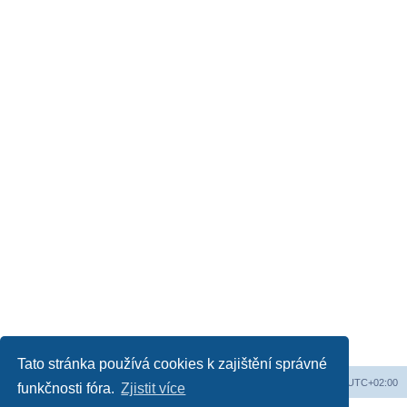
Tato stránka používá cookies k zajištění správné
Obsah fóra
Všechny časy jsou v
UTC+02:00
funkčnosti fóra.
Zjistit více