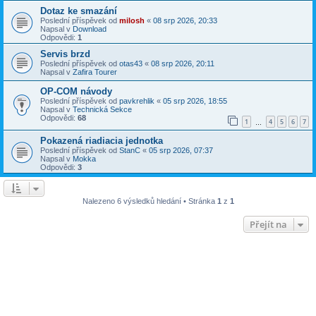
Dotaz ke smazání
Poslední příspěvek od
milosh
«
08 srp 2026, 20:33
Napsal v
Download
Odpovědi:
1
Servis brzd
Poslední příspěvek od
otas43
«
08 srp 2026, 20:11
Napsal v
Zafira Tourer
OP-COM návody
Poslední příspěvek od
pavkrehlik
«
05 srp 2026, 18:55
Napsal v
Technická Sekce
Odpovědi:
68
1
4
5
6
7
…
Pokazená riadiacia jednotka
Poslední příspěvek od
StanC
«
05 srp 2026, 07:37
Napsal v
Mokka
Odpovědi:
3
Nalezeno 6 výsledků hledání • Stránka
1
z
1
Přejít na