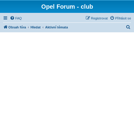
Opel Forum - club
FAQ
Registrovat
Přihlásit se
H
Obsah fóra
Hledat
Aktivní témata
l
e
d
a
t