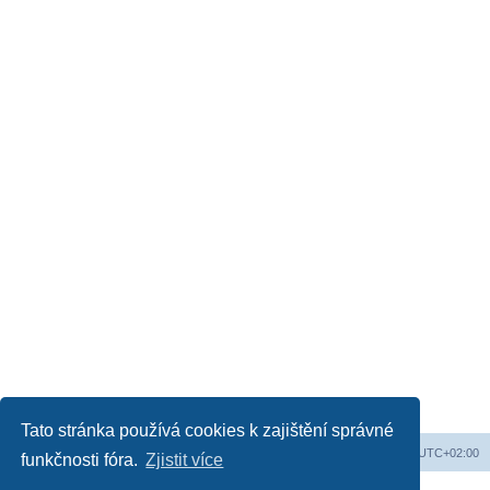
Tato stránka používá cookies k zajištění správné
Obsah fóra
Všechny časy jsou v
UTC+02:00
funkčnosti fóra.
Zjistit více