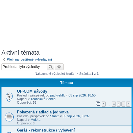
Aktivní témata
Přejít na rozšířené vyhledávání
Hledat
Pokročilé hledání
Nalezeno 6 výsledků hledání • Stránka
1
z
1
Témata
OP-COM návody
Poslední příspěvek od
pavkrehlik
«
05 srp 2026, 18:55
Napsal v
Technická Sekce
Odpovědi:
68
1
4
5
6
7
…
Pokazená riadiacia jednotka
Poslední příspěvek od
StanC
«
05 srp 2026, 07:37
Napsal v
Mokka
Odpovědi:
3
Garáž - rekonstrukce / vybavení