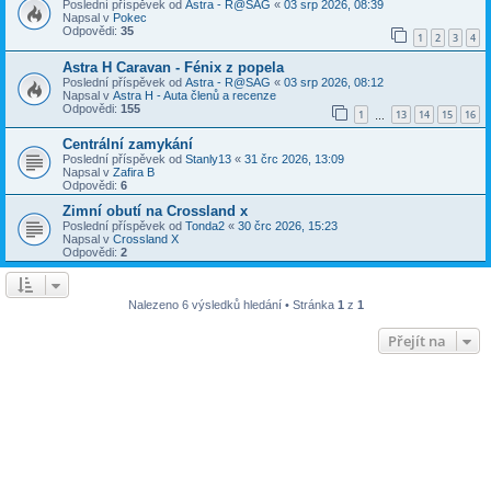
Poslední příspěvek od
Astra - R@SAG
«
03 srp 2026, 08:39
Napsal v
Pokec
Odpovědi:
35
1
2
3
4
Astra H Caravan - Fénix z popela
Poslední příspěvek od
Astra - R@SAG
«
03 srp 2026, 08:12
Napsal v
Astra H - Auta členů a recenze
Odpovědi:
155
1
13
14
15
16
…
Centrální zamykání
Poslední příspěvek od
Stanly13
«
31 črc 2026, 13:09
Napsal v
Zafira B
Odpovědi:
6
Zimní obutí na Crossland x
Poslední příspěvek od
Tonda2
«
30 črc 2026, 15:23
Napsal v
Crossland X
Odpovědi:
2
Nalezeno 6 výsledků hledání • Stránka
1
z
1
Přejít na