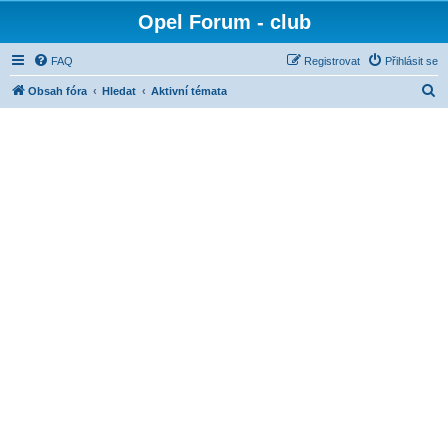
Opel Forum - club
FAQ
Registrovat
Přihlásit se
H
Obsah fóra
Hledat
Aktivní témata
l
e
d
a
t