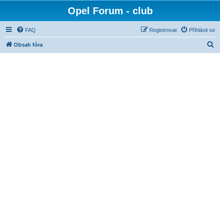
Opel Forum - club
FAQ
Registrovat
Přihlásit se
H
Obsah fóra
l
e
d
a
t