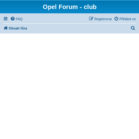
Opel Forum - club
FAQ
Registrovat
Přihlásit se
H
Obsah fóra
l
e
d
a
t