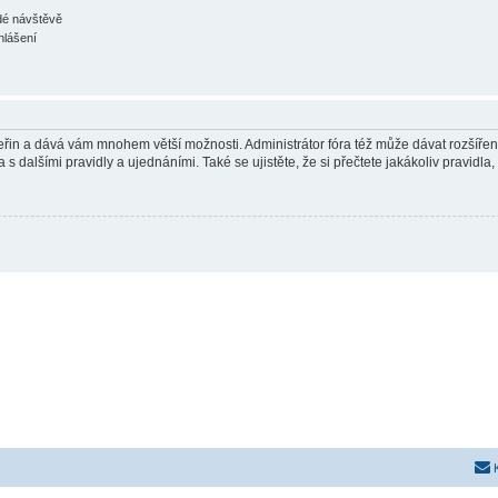
ždé návštěvě
hlášení
 vteřin a dává vám mnohem větší možnosti. Administrátor fóra též může dávat rozšíře
 s dalšími pravidly a ujednáními. Také se ujistěte, že si přečtete jakákoliv pravidla, 