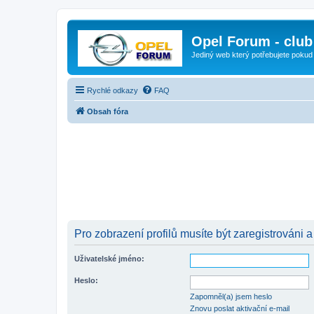
Opel Forum - club
Jediný web který potřebujete pokud
Rychlé odkazy
FAQ
Obsah fóra
Pro zobrazení profilů musíte být zaregistrováni a
Uživatelské jméno:
Heslo:
Zapomněl(a) jsem heslo
Znovu poslat aktivační e-mail