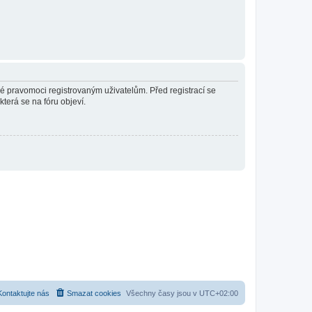
né pravomoci registrovaným uživatelům. Před registrací se
která se na fóru objeví.
Kontaktujte nás
Smazat cookies
Všechny časy jsou v
UTC+02:00