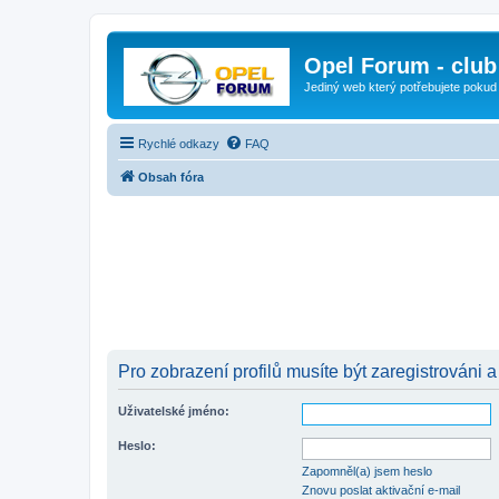
Opel Forum - club
Jediný web který potřebujete pokud
Rychlé odkazy
FAQ
Obsah fóra
Pro zobrazení profilů musíte být zaregistrováni a
Uživatelské jméno:
Heslo:
Zapomněl(a) jsem heslo
Znovu poslat aktivační e-mail