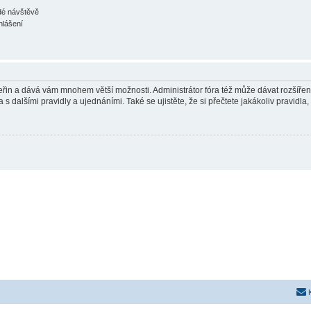
ždé návštěvě
hlášení
 vteřin a dává vám mnohem větší možnosti. Administrátor fóra též může dávat rozšíře
 s dalšími pravidly a ujednáními. Také se ujistěte, že si přečtete jakákoliv pravidla, 