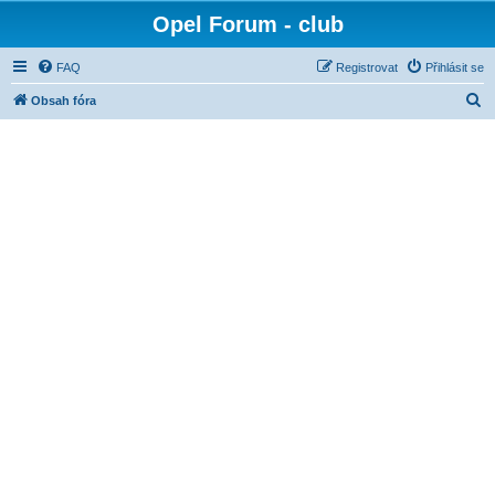
Opel Forum - club
FAQ
Registrovat
Přihlásit se
H
Obsah fóra
l
e
d
a
t