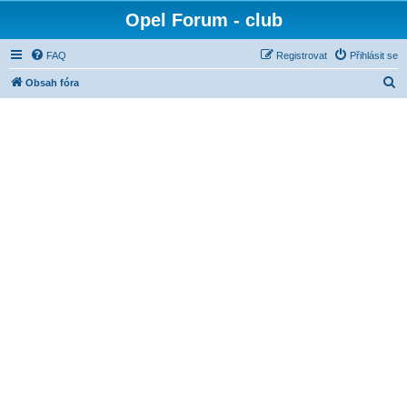
Opel Forum - club
FAQ
Registrovat
Přihlásit se
H
Obsah fóra
l
e
d
a
t