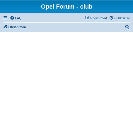
Opel Forum - club
FAQ
Registrovat
Přihlásit se
H
Obsah fóra
l
e
d
a
t