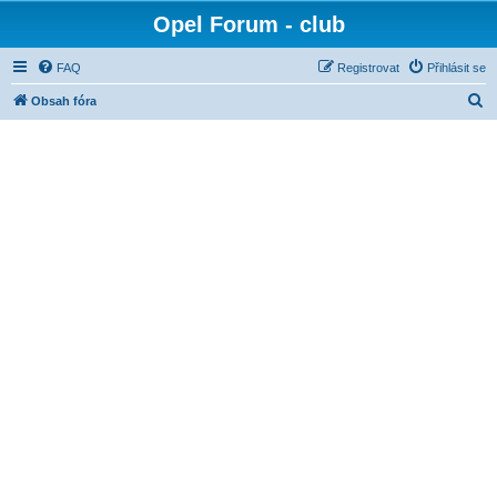
Opel Forum - club
FAQ
Registrovat
Přihlásit se
H
Obsah fóra
l
e
d
a
t