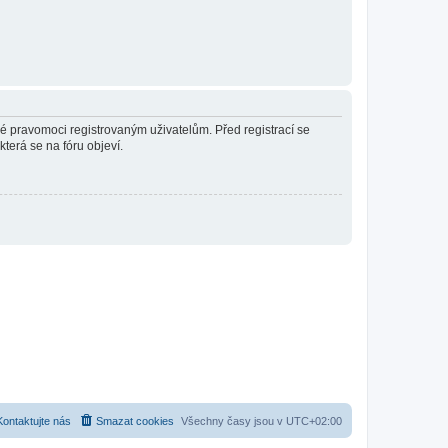
né pravomoci registrovaným uživatelům. Před registrací se
která se na fóru objeví.
Kontaktujte nás
Smazat cookies
Všechny časy jsou v
UTC+02:00