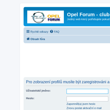
Opel Forum - club
Jediný web který potřebujete pokud
Rychlé odkazy
FAQ
Obsah fóra
Pro zobrazení profilů musíte být zaregistrováni a
Uživatelské jméno:
Heslo:
Zapomněl(a) jsem heslo
Znovu poslat aktivační e-mail