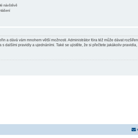
ždé návštěvě
hlášení
 vteřin a dává vám mnohem větší možnosti. Administrátor fóra též může dávat rozšíře
 s dalšími pravidly a ujednáními. Také se ujistěte, že si přečtete jakákoliv pravidla, 