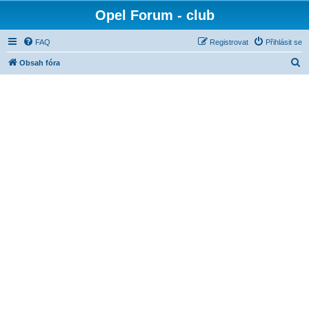
Opel Forum - club
FAQ
Registrovat
Přihlásit se
H
Obsah fóra
l
e
d
a
t