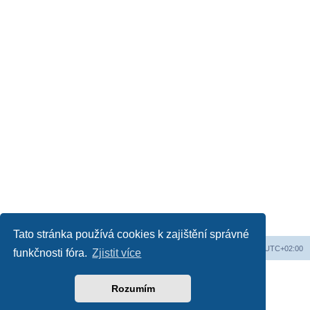
Tato stránka používá cookies k zajištění správné
Obsah fóra
Všechny časy jsou v
UTC+02:00
funkčnosti fóra.
Zjistit více
Založeno na
phpBB
® Forum Software © phpBB Limited
Český překlad –
phpBB.cz
Rozumím
Soukromí
|
Podmínky