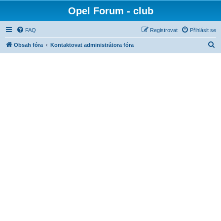
Opel Forum - club
FAQ
Registrovat
Přihlásit se
H
Obsah fóra
Kontaktovat administrátora fóra
l
e
d
a
t