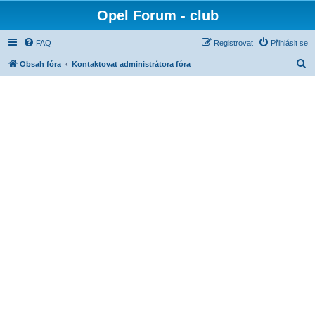
Opel Forum - club
FAQ
Registrovat
Přihlásit se
H
Obsah fóra
Kontaktovat administrátora fóra
l
e
d
a
t