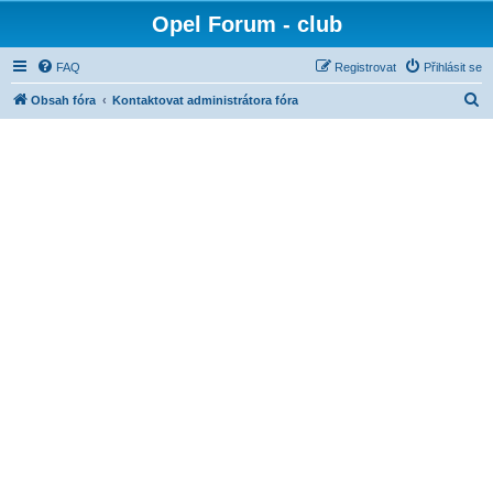
Opel Forum - club
FAQ
Registrovat
Přihlásit se
H
Obsah fóra
Kontaktovat administrátora fóra
l
e
d
a
t