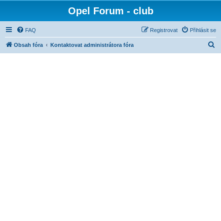
Opel Forum - club
FAQ
Registrovat
Přihlásit se
H
Obsah fóra
Kontaktovat administrátora fóra
l
e
d
a
t