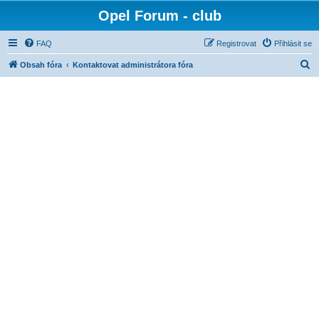
Opel Forum - club
FAQ
Registrovat
Přihlásit se
H
Obsah fóra
Kontaktovat administrátora fóra
l
e
d
a
t