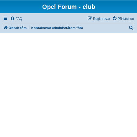
Opel Forum - club
FAQ
Registrovat
Přihlásit se
H
Obsah fóra
Kontaktovat administrátora fóra
l
e
d
a
t