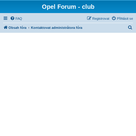
Opel Forum - club
FAQ
Registrovat
Přihlásit se
H
Obsah fóra
Kontaktovat administrátora fóra
l
e
d
a
t