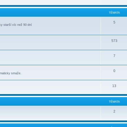
TÉMATA
5
y starší víc než 90 dní
573
7
0
omaticky smaže.
13
TÉMATA
2