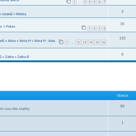
1
3
4
5
6
7
…
3
e modelů
»
Mokka
35
ec
»
Pokec
1
2
3
4
155
elů
»
Astra
»
Astra H
»
Astra H - Auta
1
12
13
14
15
16
…
6
ů
»
Zafira
»
Zafira B
TÉMATA
99
ého vozu této značky
1