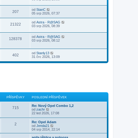
od
StanC
207
05 srp 2026, 07:37
od
Astra - R@SAG
21322
03 srp 2026, 08:39
od
Astra - R@SAG
128378
03 srp 2026, 08:12
od
Stanly13
402
31 črc 2026, 13:09
PŘÍSPĚVKY
POSLEDNÍ PŘÍSPĚVEK
Re: Nový Opel Combo 1,2
715
Z
od
zachr
o
22 led 2026, 17:08
b
r
Re: Opel Adam
2
a
Z
od
Jenda21
z
o
04 srp 2014, 22:14
i
b
t
r
agila těhlice a poloosa