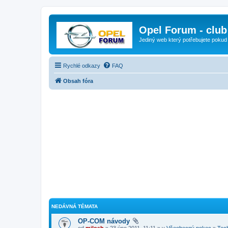
Opel Forum - club
Jediný web který potřebujete pokud
Rychlé odkazy
FAQ
Obsah fóra
NEDÁVNÁ TÉMATA
OP-COM návody
od
milosh
» 23 úno 2011, 11:11 » v
Všeobecný pokec
»
Tec