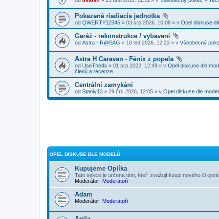
Pokazená riadiacia jednotka
od
QWERTY12345
» 03 srp 2026, 10:08 » v
Opel diskuse dl
Garáž - rekonstrukce / vybavení
od
Astra - R@SAG
» 18 led 2026, 12:23 » v
Všeobecný pok
Astra H Caravan - Fénix z popela
od
UseThe4s
» 01 srp 2022, 12:49 » v
Opel diskuse dle mod
členů a recenze
Centrální zamykání
od
Stanly13
» 29 črc 2026, 12:05 » v
Opel diskuse dle model
OPEL DISKUSE DLE MODELŮ
Kupujeme Oplíka
Tato sekce je určena těm, kteří zvažují koupi nového či ojet
Moderátor:
Moderátoři
Adam
Moderátor:
Moderátoři
Agila