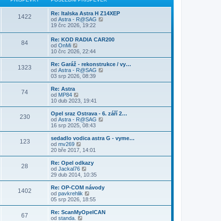
z
í
n
e
s
i
s
í
k
l
Re: Italska Astra H Z14XEP
t
p
1422
p
e
Z
od
Astra - R@SAG
p
ě
ř
d
o
19 črc 2026, 19:22
o
v
í
n
b
s
e
s
í
r
l
k
Re: KOD RADIA CAR200
p
p
84
a
e
Z
od
OnMi
ě
ř
z
d
o
10 črc 2026, 22:44
v
í
i
n
b
e
s
t
í
r
Re: Garáž - rekonstrukce / vy…
k
p
p
1323
p
a
Z
od
Astra - R@SAG
ě
o
ř
z
o
03 srp 2026, 08:39
v
s
í
i
b
e
l
s
t
r
Re: Astra
k
e
p
74
p
a
Z
od
MP84
d
ě
o
z
o
10 dub 2023, 19:41
n
v
s
i
b
í
e
l
t
r
Opel sraz Ostrava - 6. září 2…
p
k
e
230
p
a
Z
od
Astra - R@SAG
ř
d
o
z
o
16 srp 2025, 08:43
í
n
s
i
b
s
í
l
t
r
p
sedadlo vodica astra G - vyme…
p
e
123
p
a
ě
Z
od
mv269
ř
d
o
z
v
o
20 bře 2017, 14:01
í
n
s
i
e
b
s
í
l
t
k
r
Re: Opel odkazy
p
p
e
28
p
a
Z
od
Jackal76
ě
ř
d
o
z
o
29 dub 2014, 10:35
v
í
n
s
i
b
e
s
í
l
t
r
k
Re: OP-COM návody
p
p
e
1402
p
a
Z
od
pavkrehlik
ě
ř
d
o
z
o
05 srp 2026, 18:55
v
í
n
s
i
b
e
s
í
l
t
r
k
Re: ScanMyOpelCAN
p
p
e
67
p
a
Z
od
standa.
ě
ř
d