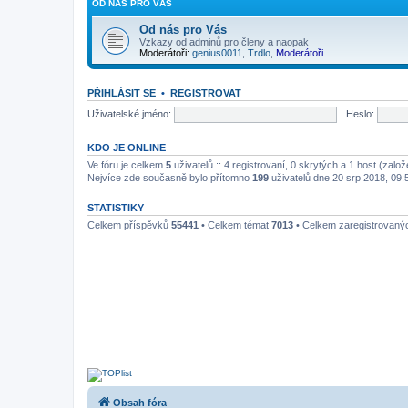
OD NÁS PRO VÁS
Od nás pro Vás
Vzkazy od adminů pro členy a naopak
Moderátoři:
genius0011
,
Trdlo
,
Moderátoři
PŘIHLÁSIT SE
•
REGISTROVAT
Uživatelské jméno:
Heslo:
KDO JE ONLINE
Ve fóru je celkem
5
uživatelů :: 4 registrovaní, 0 skrytých a 1 host (zal
Nejvíce zde současně bylo přítomno
199
uživatelů dne 20 srp 2018, 09:
STATISTIKY
Celkem příspěvků
55441
• Celkem témat
7013
• Celkem zaregistrovaný
Obsah fóra