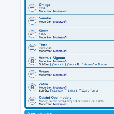
Omega
1994-
Moderátor:
Moderátoři
Senator
Moderátor:
Moderátoři
Sintra
1996-
Moderátor:
Moderátoři
Tigra
1994-2000
Moderátor:
Moderátoři
Vectra + Signum
Moderátor:
Moderátoři
Subfóra:
Vectra A
,
Vectra B
,
Vectra C + Signum
Vivaro
Moderátor:
Moderátoři
Zafira
Moderátor:
Moderátoři
Subfóra:
Zafira A
,
Zafira B
,
Zafira Tourer
Ostatni Opel modely
Modely co zde nemají svoji sekci, studie Opel a další
Moderátor:
Moderátoři
VŠEOBECNÝ POKEC