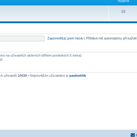
TÉMATA
16
Zapomněl(a) jsem heslo
|
Přihlásit mě automaticky při každ
oženo na uživatelích aktivních během posledních 5 minut)
50
ch uživatelů
10430
• Nejnovějším uživatelem je
pavkrehlik