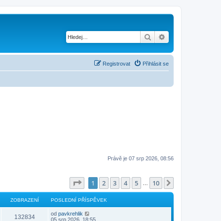
Hledat
Pokročilé hledání
Registrovat
Přihlásit se
Právě je 07 srp 2026, 08:56
Stránka
1
z
10
1
2
3
4
5
10
Další
…
ZOBRAZENÍ
POSLEDNÍ PŘÍSPĚVEK
od
pavkrehlik
132834
05 srp 2026, 18:55