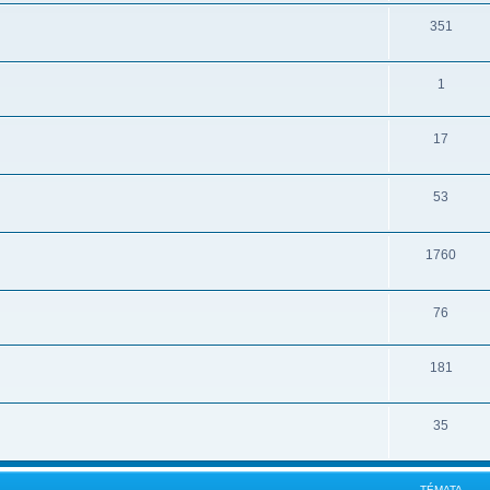
351
1
17
53
1760
76
181
35
TÉMATA