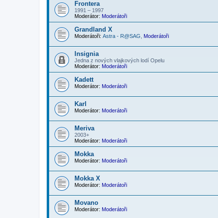
Frontera
1991 – 1997
Moderátor:
Moderátoři
Grandland X
Moderátoři:
Astra - R@SAG
,
Moderátoři
Insignia
Jedna z nových vlajkových lodí Opelu
Moderátor:
Moderátoři
Kadett
Moderátor:
Moderátoři
Karl
Moderátor:
Moderátoři
Meriva
2003+
Moderátor:
Moderátoři
Mokka
Moderátor:
Moderátoři
Mokka X
Moderátor:
Moderátoři
Movano
Moderátor:
Moderátoři