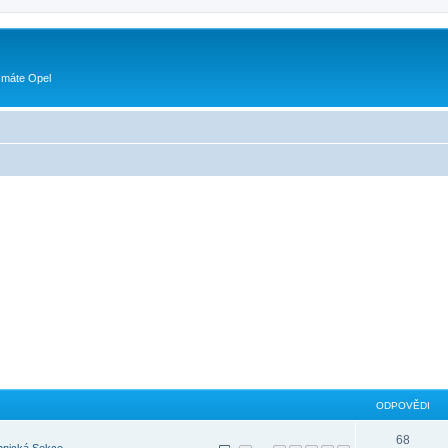
 máte Opel
ODPOVĚDI
68
hnická Sekce