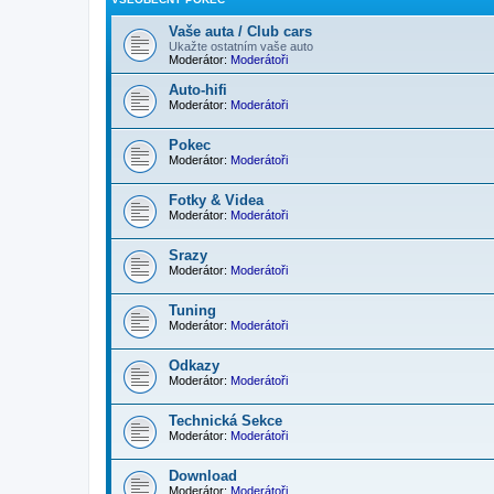
Vaše auta / Club cars
Ukažte ostatním vaše auto
Moderátor:
Moderátoři
Auto-hifi
Moderátor:
Moderátoři
Pokec
Moderátor:
Moderátoři
Fotky & Videa
Moderátor:
Moderátoři
Srazy
Moderátor:
Moderátoři
Tuning
Moderátor:
Moderátoři
Odkazy
Moderátor:
Moderátoři
Technická Sekce
Moderátor:
Moderátoři
Download
Moderátor:
Moderátoři