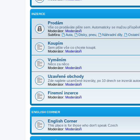
INZERCE
Prodám
Vše co prodáváte pište sem. Automaticky se mažou příspěvk
Moderátor:
Moderátoři
Subfóra:
Auta
,
Disky, pneu
,
Náhradní díly
,
Ostatní
Koupím
Sem pište vše co chcete koupit.
Moderátor:
Moderátoři
Vyměním
Něco za něco
Moderátor:
Moderátoři
Uzavřené obchody
Zde najdete uzamčené inzeráty, po 10 dnech se inzerát aut
Moderátor:
Moderátoři
Firemní inzerce
Moderátor:
Moderátoři
ENGLISH CORNER
English Corner
This place is for those who don't speak Czech
Moderátor:
Moderátoři