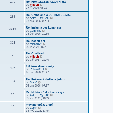
p
r
Re: Frontera 2,2D X22DTH, tra…
p
e
p
214
ě
a
Z
od
milosh
ř
d
o
v
z
o
27 říj 2025, 08:12
í
n
s
e
i
b
s
í
l
k
t
r
p
p
e
Re: Grandland X ULTIMATE 1.5D…
p
288
a
ě
ř
d
Z
od
Astra - R@SAG
o
z
v
í
n
o
27 črc 2026, 06:54
s
i
e
s
í
b
l
t
k
p
p
r
Re: Insignia bez komprese
e
p
4919
ě
ř
a
Z
od
Cummins
d
o
v
í
z
o
28 čer 2026, 19:55
n
s
e
s
i
b
í
l
k
p
t
r
p
e
Re: Kadett gsi
ě
p
311
a
ř
d
Z
od
Michal123
v
o
z
í
n
o
29 lis 2024, 16:23
e
s
i
s
í
b
k
l
t
p
p
r
Re: Opel Karl
e
p
2
ě
ř
a
Z
od
milosh
d
o
v
í
z
o
19 zář 2017, 22:40
n
s
e
s
i
b
í
l
k
p
t
r
1.6 74kw divné zvuky
p
e
496
ě
p
a
Z
od
Robin70011
ř
d
v
o
z
o
16 črc 2026, 20:47
í
n
e
s
i
b
s
í
k
l
t
r
p
p
Re: Pokazená riadiacia jednot…
e
p
154
a
ě
ř
Z
od
StanC
d
o
z
v
í
o
05 srp 2026, 07:37
n
s
i
e
s
b
í
l
t
k
p
r
Re: Mokka X 1,4, chladící sys…
p
e
p
56
ě
a
Z
od
Astra - R@SAG
ř
d
o
v
z
o
02 kvě 2025, 10:24
í
n
s
e
i
b
s
í
l
k
t
r
p
Movano občas zlobí
p
e
34
p
a
ě
Z
od
Zemin
ř
d
o
z
v
o
18 kvě 2026, 13:54
í
n
s
i