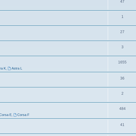
47
1
27
3
1655
ra K
,
Astra L
36
2
484
Corsa E
,
Corsa F
41