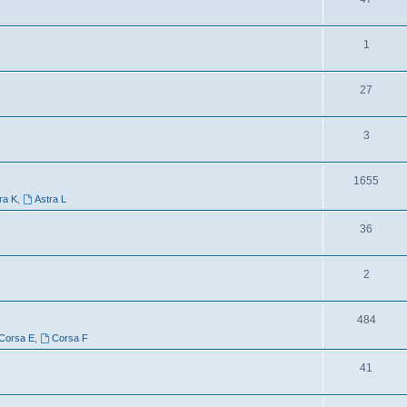
1
27
3
1655
ra K
,
Astra L
36
2
484
Corsa E
,
Corsa F
41