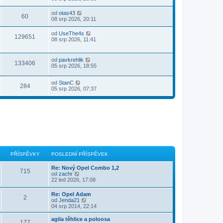
od
otas43
60
08 srp 2026, 20:11
od
UseThe4s
129651
08 srp 2026, 11:41
od
pavkrehlik
133406
05 srp 2026, 18:55
od
StanC
284
05 srp 2026, 07:37
PŘÍSPĚVKY
POSLEDNÍ PŘÍSPĚVEK
Re: Nový Opel Combo 1,2
715
Z
od
zachr
o
22 led 2026, 17:08
b
r
Re: Opel Adam
2
a
Z
od
Jenda21
z
o
04 srp 2014, 22:14
i
b
t
r
agila těhlice a poloosa
p
177