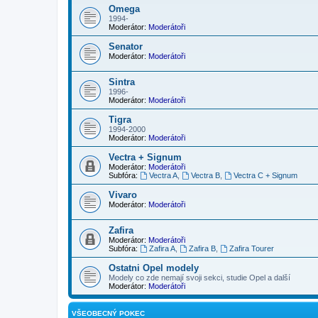
Omega
1994-
Moderátor:
Moderátoři
Senator
Moderátor:
Moderátoři
Sintra
1996-
Moderátor:
Moderátoři
Tigra
1994-2000
Moderátor:
Moderátoři
Vectra + Signum
Moderátor:
Moderátoři
Subfóra:
Vectra A
,
Vectra B
,
Vectra C + Signum
Vivaro
Moderátor:
Moderátoři
Zafira
Moderátor:
Moderátoři
Subfóra:
Zafira A
,
Zafira B
,
Zafira Tourer
Ostatni Opel modely
Modely co zde nemají svoji sekci, studie Opel a další
Moderátor:
Moderátoři
VŠEOBECNÝ POKEC