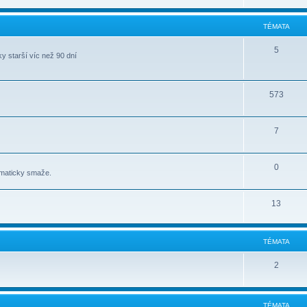
TÉMATA
5
y starší víc než 90 dní
573
7
0
omaticky smaže.
13
TÉMATA
2
TÉMATA