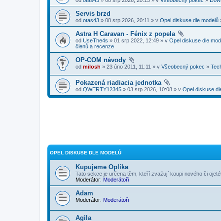
Servis brzd
od
otas43
» 08 srp 2026, 20:11 » v
Opel diskuse dle modelů
Astra H Caravan - Fénix z popela
od
UseThe4s
» 01 srp 2022, 12:49 » v
Opel diskuse dle mod
členů a recenze
OP-COM návody
od
milosh
» 23 úno 2011, 11:11 » v
Všeobecný pokec
»
Tec
Pokazená riadiacia jednotka
od
QWERTY12345
» 03 srp 2026, 10:08 » v
Opel diskuse dl
OPEL DISKUSE DLE MODELŮ
Kupujeme Oplíka
Tato sekce je určena těm, kteří zvažují koupi nového či ojet
Moderátor:
Moderátoři
Adam
Moderátor:
Moderátoři
Agila