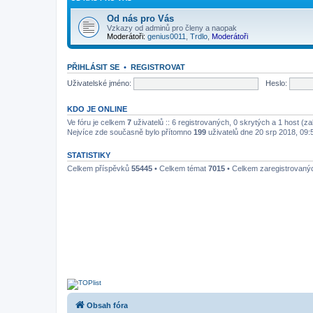
Od nás pro Vás
Vzkazy od adminů pro členy a naopak
Moderátoři:
genius0011
,
Trdlo
,
Moderátoři
PŘIHLÁSIT SE
•
REGISTROVAT
Uživatelské jméno:
Heslo:
KDO JE ONLINE
Ve fóru je celkem
7
uživatelů :: 6 registrovaných, 0 skrytých a 1 host (z
Nejvíce zde současně bylo přítomno
199
uživatelů dne 20 srp 2018, 09:
STATISTIKY
Celkem příspěvků
55445
• Celkem témat
7015
• Celkem zaregistrovaný
Obsah fóra