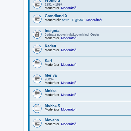
Frontera
1991 – 1997
Moderátor:
Moderátoři
Grandland X
Moderátoři:
Astra - R@SAG
,
Moderátoři
Insignia
Jedna z nových vlajkových lodí Opelu
Moderátor:
Moderátoři
Kadett
Moderátor:
Moderátoři
Karl
Moderátor:
Moderátoři
Meriva
2003+
Moderátor:
Moderátoři
Mokka
Moderátor:
Moderátoři
Mokka X
Moderátor:
Moderátoři
Movano
Moderátor:
Moderátoři