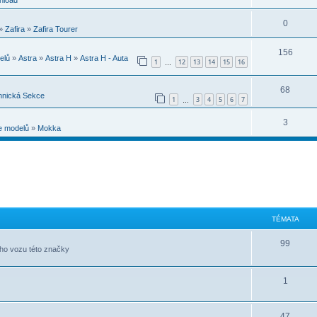
0
»
Zafira
»
Zafira Tourer
156
elů
»
Astra
»
Astra H
»
Astra H - Auta
1
12
13
14
15
16
…
68
hnická Sekce
1
3
4
5
6
7
…
3
e modelů
»
Mokka
TÉMATA
99
ého vozu této značky
1
47