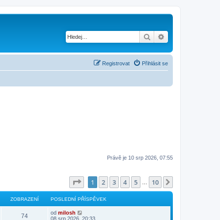
Hledat
Pokročilé hledání
Registrovat
Přihlásit se
Právě je 10 srp 2026, 07:55
Stránka
1
z
10
1
2
3
4
5
10
Další
…
ZOBRAZENÍ
POSLEDNÍ PŘÍSPĚVEK
od
milosh
74
08 srp 2026, 20:33