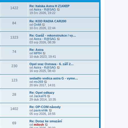
n
e
s
i
s
í
k
l
Re: Italska Astra H Z14XEP
t
p
1422
p
e
Z
od
Astra - R@SAG
p
ě
ř
d
o
19 črc 2026, 19:22
o
v
í
n
b
s
e
s
í
r
l
k
Re: KOD RADIA CAR200
p
p
84
a
e
Z
od
OnMi
ě
ř
z
d
o
10 črc 2026, 22:44
v
í
i
n
b
e
s
t
í
r
Re: Garáž - rekonstrukce / vy…
k
p
p
1323
p
a
Z
od
Astra - R@SAG
ě
o
ř
z
o
03 srp 2026, 08:39
v
s
í
i
b
e
l
s
t
r
Re: Astra
k
e
p
74
p
a
Z
od
MP84
d
ě
o
z
o
10 dub 2023, 19:41
n
v
s
i
b
í
e
l
t
r
Opel sraz Ostrava - 6. září 2…
p
k
e
230
p
a
Z
od
Astra - R@SAG
ř
d
o
z
o
16 srp 2025, 08:43
í
n
s
i
b
s
í
l
t
r
p
sedadlo vodica astra G - vyme…
p
e
123
p
a
ě
Z
od
mv269
ř
d
o
z
v
o
20 bře 2017, 14:01
í
n
s
i
e
b
s
í
l
t
k
r
Re: Opel odkazy
p
p
e
28
p
a
Z
od
Jackal76
ě
ř
d
o
z
o
29 dub 2014, 10:35
v
í
n
s
i
b
e
s
í
l
t
r
k
Re: OP-COM návody
p
p
e
1402
p
a
Z
od
pavkrehlik
ě
ř
d
o
z
o
05 srp 2026, 18:55
v
í
n
s
i
b
e
s
í
l
t
r
k
Re: Dotaz ke smazání
p
p
e
69
p
a
Z
od
milosh
ě
ř
d
o
z
o