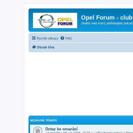
Opel Forum - club
Jediný web který potřebujete pokud
Rychlé odkazy
FAQ
Obsah fóra
NEDÁVNÁ TÉMATA
Dotaz ke smazání
od
otas43
» 08 srp 2026, 20:15 » v
Všeobecný pokec
»
Dow