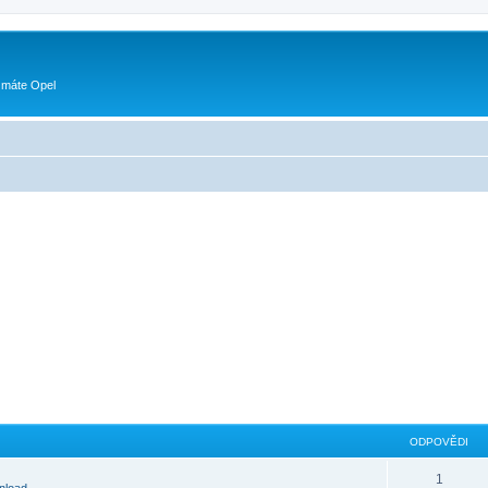
 máte Opel
ODPOVĚDI
1
nload