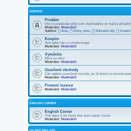
INZERCE
Prodám
Vše co prodáváte pište sem. Automaticky se mažou příspěvk
Moderátor:
Moderátoři
Subfóra:
Auta
,
Disky, pneu
,
Náhradní díly
,
Ostatní
Koupím
Sem pište vše co chcete koupit.
Moderátor:
Moderátoři
Vyměním
Něco za něco
Moderátor:
Moderátoři
Uzavřené obchody
Zde najdete uzamčené inzeráty, po 10 dnech se inzerát aut
Moderátor:
Moderátoři
Firemní inzerce
Moderátor:
Moderátoři
ENGLISH CORNER
English Corner
This place is for those who don't speak Czech
Moderátor:
Moderátoři
OD NÁS PRO VÁS