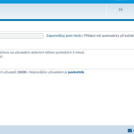
16
Zapomněl(a) jsem heslo
|
Přihlásit mě automaticky při každ
aloženo na uživatelích aktivních během posledních 5 minut)
50
ch uživatelů
10430
• Nejnovějším uživatelem je
pavkrehlik