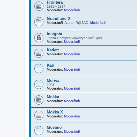
Frontera
1991 – 1997
Moderátor:
Moderátoři
Grandland X
Moderátoři:
Astra - R@SAG
,
Moderátoři
Insignia
Jedna z nových vlajkových lodí Opelu
Moderátor:
Moderátoři
Kadett
Moderátor:
Moderátoři
Karl
Moderátor:
Moderátoři
Meriva
2003+
Moderátor:
Moderátoři
Mokka
Moderátor:
Moderátoři
Mokka X
Moderátor:
Moderátoři
Movano
Moderátor:
Moderátoři