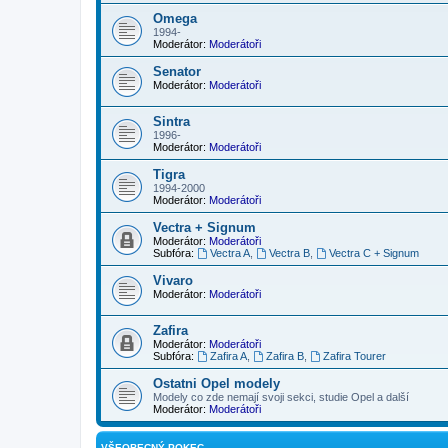
Omega
1994-
Moderátor:
Moderátoři
Senator
Moderátor:
Moderátoři
Sintra
1996-
Moderátor:
Moderátoři
Tigra
1994-2000
Moderátor:
Moderátoři
Vectra + Signum
Moderátor:
Moderátoři
Subfóra:
Vectra A
,
Vectra B
,
Vectra C + Signum
Vivaro
Moderátor:
Moderátoři
Zafira
Moderátor:
Moderátoři
Subfóra:
Zafira A
,
Zafira B
,
Zafira Tourer
Ostatni Opel modely
Modely co zde nemají svoji sekci, studie Opel a další
Moderátor:
Moderátoři
VŠEOBECNÝ POKEC