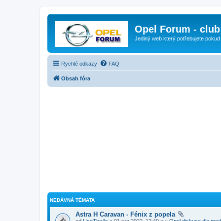
Opel Forum - club
Jediný web který potřebujete pokud
Rychlé odkazy
FAQ
Obsah fóra
NEDÁVNÁ TÉMATA
Astra H Caravan - Fénix z popela
od
UseThe4s
» 01 srp 2022, 12:49 » v
Opel diskuse dle mod