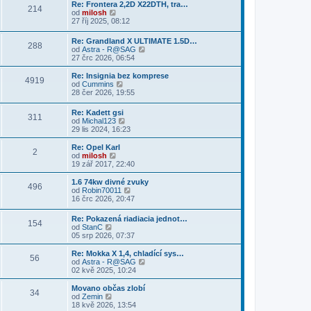
p
r
Re: Frontera 2,2D X22DTH, tra…
p
e
p
214
ě
a
Z
od
milosh
ř
d
o
v
z
o
27 říj 2025, 08:12
í
n
s
e
i
b
s
í
l
k
t
r
p
p
e
Re: Grandland X ULTIMATE 1.5D…
p
288
a
ě
ř
d
Z
od
Astra - R@SAG
o
z
v
í
n
o
27 črc 2026, 06:54
s
i
e
s
í
b
l
t
k
p
p
r
Re: Insignia bez komprese
e
p
4919
ě
ř
a
Z
od
Cummins
d
o
v
í
z
o
28 čer 2026, 19:55
n
s
e
s
i
b
í
l
k
p
t
r
p
e
Re: Kadett gsi
ě
p
311
a
ř
d
Z
od
Michal123
v
o
z
í
n
o
29 lis 2024, 16:23
e
s
i
s
í
b
k
l
t
p
p
r
Re: Opel Karl
e
p
2
ě
ř
a
Z
od
milosh
d
o
v
í
z
o
19 zář 2017, 22:40
n
s
e
s
i
b
í
l
k
p
t
r
1.6 74kw divné zvuky
p
e
496
ě
p
a
Z
od
Robin70011
ř
d
v
o
z
o
16 črc 2026, 20:47
í
n
e
s
i
b
s
í
k
l
t
r
p
p
Re: Pokazená riadiacia jednot…
e
p
154
a
ě
ř
Z
od
StanC
d
o
z
v
í
o
05 srp 2026, 07:37
n
s
i
e
s
b
í
l
t
k
p
r
Re: Mokka X 1,4, chladící sys…
p
e
p
56
ě
a
Z
od
Astra - R@SAG
ř
d
o
v
z
o
02 kvě 2025, 10:24
í
n
s
e
i
b
s
í
l
k
t
r
p
Movano občas zlobí
p
e
34
p
a
ě
Z
od
Zemin
ř
d
o
z
v
o
18 kvě 2026, 13:54
í
n
s
i