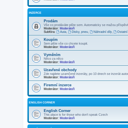
INZERCE
Prodám
Vše co prodáváte pište sem. Automaticky se mažou příspěvk
Moderátor:
Moderátoři
Subfóra:
Auta
,
Disky, pneu
,
Náhradní díly
,
Ostatní
Koupím
Sem pište vše co chcete koupit.
Moderátor:
Moderátoři
Vyměním
Něco za něco
Moderátor:
Moderátoři
Uzavřené obchody
Zde najdete uzamčené inzeráty, po 10 dnech se inzerát aut
Moderátor:
Moderátoři
Firemní inzerce
Moderátor:
Moderátoři
ENGLISH CORNER
English Corner
This place is for those who don't speak Czech
Moderátor:
Moderátoři