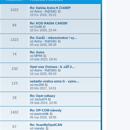
z
í
n
e
s
i
s
í
k
l
Re: Italska Astra H Z14XEP
t
p
1422
p
e
Z
od
Astra - R@SAG
p
ě
ř
d
o
19 črc 2026, 19:22
o
v
í
n
b
s
e
s
í
r
l
k
Re: KOD RADIA CAR200
p
p
84
a
e
Z
od
OnMi
ě
ř
z
d
o
10 črc 2026, 22:44
v
í
i
n
b
e
s
t
í
r
Re: Garáž - rekonstrukce / vy…
k
p
p
1323
p
a
Z
od
Astra - R@SAG
ě
o
ř
z
o
03 srp 2026, 08:39
v
s
í
i
b
e
l
s
t
r
Re: Astra
k
e
p
74
p
a
Z
od
MP84
d
ě
o
z
o
10 dub 2023, 19:41
n
v
s
i
b
í
e
l
t
r
Opel sraz Ostrava - 6. září 2…
p
k
e
230
p
a
Z
od
Astra - R@SAG
ř
d
o
z
o
16 srp 2025, 08:43
í
n
s
i
b
s
í
l
t
r
p
sedadlo vodica astra G - vyme…
p
e
123
p
a
ě
Z
od
mv269
ř
d
o
z
v
o
20 bře 2017, 14:01
í
n
s
i
e
b
s
í
l
t
k
r
Re: Opel odkazy
p
p
e
28
p
a
Z
od
Jackal76
ě
ř
d
o
z
o
29 dub 2014, 10:35
v
í
n
s
i
b
e
s
í
l
t
r
k
Re: OP-COM návody
p
p
e
1402
p
a
Z
od
pavkrehlik
ě
ř
d
o
z
o
05 srp 2026, 18:55
v
í
n
s
i
b
e
s
í
l
t
r
k
Re: ScanMyOpelCAN
p
p
e
67
p
a
Z
od
standa.
ě
ř
d