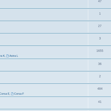
47
1
27
3
1655
ra K
,
Astra L
36
2
484
Corsa E
,
Corsa F
41