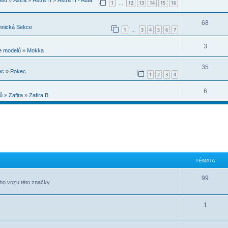
1
12
13
14
15
16
…
68
hnická Sekce
1
3
4
5
6
7
…
3
e modelů
»
Mokka
35
ec
»
Pokec
1
2
3
4
6
ů
»
Zafira
»
Zafira B
TÉMATA
99
ého vozu této značky
1