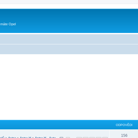
 máte Opel
ODPOVĚDI
156
elů
»
Astra
»
Astra H
»
Astra H - Auta