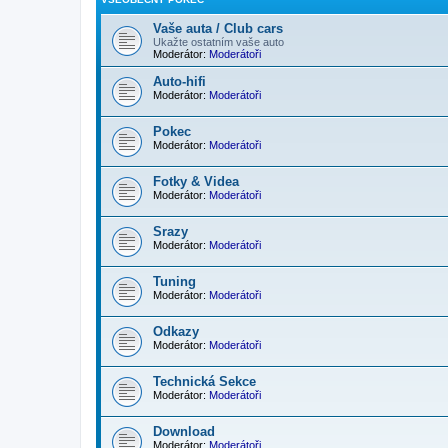
Vaše auta / Club cars
Ukažte ostatním vaše auto
Moderátor:
Moderátoři
Auto-hifi
Moderátor:
Moderátoři
Pokec
Moderátor:
Moderátoři
Fotky & Videa
Moderátor:
Moderátoři
Srazy
Moderátor:
Moderátoři
Tuning
Moderátor:
Moderátoři
Odkazy
Moderátor:
Moderátoři
Technická Sekce
Moderátor:
Moderátoři
Download
Moderátor:
Moderátoři