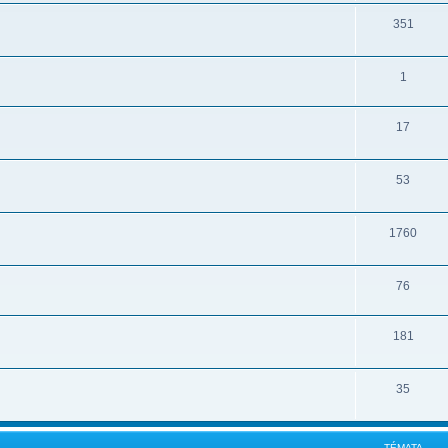
351
1
17
53
1760
76
181
35
TÉMATA