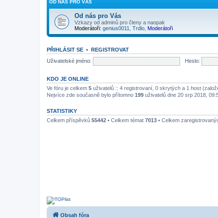
OD NÁS PRO VÁS
Od nás pro Vás
Vzkazy od adminů pro členy a naopak
Moderátoři:
genius0011
,
Trdlo
,
Moderátoři
PŘIHLÁSIT SE
•
REGISTROVAT
Uživatelské jméno:
Heslo:
KDO JE ONLINE
Ve fóru je celkem
5
uživatelů :: 4 registrovaní, 0 skrytých a 1 host (zal
Nejvíce zde současně bylo přítomno
199
uživatelů dne 20 srp 2018, 09:
STATISTIKY
Celkem příspěvků
55442
• Celkem témat
7013
• Celkem zaregistrovaný
Obsah fóra