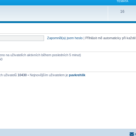
TÉMATA
16
Zapomněl(a) jsem heslo
|
Přihlásit mě automaticky při každ
oženo na uživatelích aktivních během posledních 5 minut)
50
ch uživatelů
10430
• Nejnovějším uživatelem je
pavkrehlik