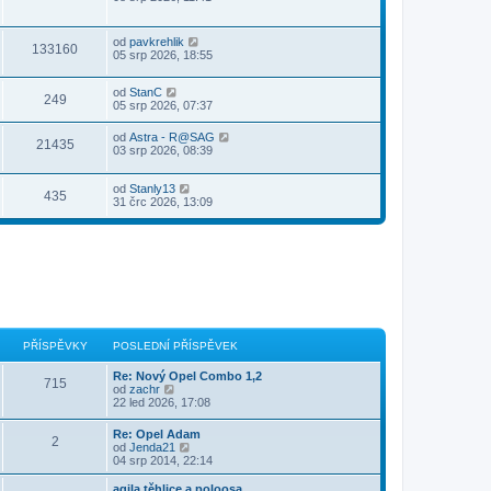
od
pavkrehlik
133160
05 srp 2026, 18:55
od
StanC
249
05 srp 2026, 07:37
od
Astra - R@SAG
21435
03 srp 2026, 08:39
od
Stanly13
435
31 črc 2026, 13:09
PŘÍSPĚVKY
POSLEDNÍ PŘÍSPĚVEK
Re: Nový Opel Combo 1,2
715
Z
od
zachr
o
22 led 2026, 17:08
b
r
Re: Opel Adam
2
a
Z
od
Jenda21
z
o
04 srp 2014, 22:14
i
b
t
r
agila těhlice a poloosa