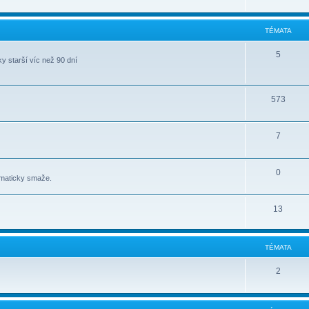
TÉMATA
5
y starší víc než 90 dní
573
7
0
omaticky smaže.
13
TÉMATA
2