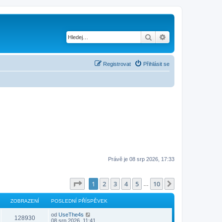
Hledat
Pokročilé hledání
Registrovat
Přihlásit se
Právě je 08 srp 2026, 17:33
Stránka
1
z
10
1
2
3
4
5
10
Další
…
ZOBRAZENÍ
POSLEDNÍ PŘÍSPĚVEK
od
UseThe4s
128930
08 srp 2026, 11:41