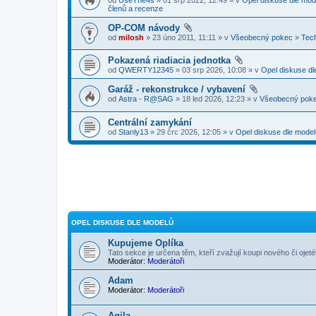
členů a recenze
OP-COM návody
od
milosh
» 23 úno 2011, 11:11 » v
Všeobecný pokec
»
Tec
Pokazená riadiacia jednotka
od
QWERTY12345
» 03 srp 2026, 10:08 » v
Opel diskuse dl
Garáž - rekonstrukce / vybavení
od
Astra - R@SAG
» 18 led 2026, 12:23 » v
Všeobecný pok
Centrální zamykání
od
Stanly13
» 29 črc 2026, 12:05 » v
Opel diskuse dle model
OPEL DISKUSE DLE MODELŮ
Kupujeme Oplíka
Tato sekce je určena těm, kteří zvažují koupi nového či ojet
Moderátor:
Moderátoři
Adam
Moderátor:
Moderátoři
Agila