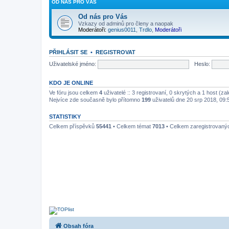
OD NÁS PRO VÁS
Od nás pro Vás
Vzkazy od adminů pro členy a naopak
Moderátoři:
genius0011
,
Trdlo
,
Moderátoři
PŘIHLÁSIT SE
•
REGISTROVAT
Uživatelské jméno:
Heslo:
KDO JE ONLINE
Ve fóru jsou celkem
4
uživatelé :: 3 registrovaní, 0 skrytých a 1 host (z
Nejvíce zde současně bylo přítomno
199
uživatelů dne 20 srp 2018, 09:
STATISTIKY
Celkem příspěvků
55441
• Celkem témat
7013
• Celkem zaregistrovaný
Obsah fóra