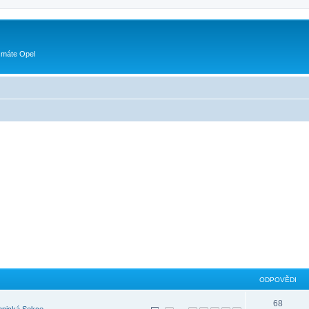
 máte Opel
ODPOVĚDI
68
hnická Sekce