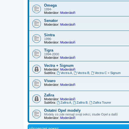
Omega
1994-
Moderátor:
Moderátoři
Senator
Moderátor:
Moderátoři
Sintra
1996-
Moderátor:
Moderátoři
Tigra
1994-2000
Moderátor:
Moderátoři
Vectra + Signum
Moderátor:
Moderátoři
Subfóra:
Vectra A
,
Vectra B
,
Vectra C + Signum
Vivaro
Moderátor:
Moderátoři
Zafira
Moderátor:
Moderátoři
Subfóra:
Zafira A
,
Zafira B
,
Zafira Tourer
Ostatni Opel modely
Modely co zde nemají svoji sekci, studie Opel a další
Moderátor:
Moderátoři
VŠEOBECNÝ POKEC