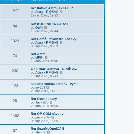
z
í
n
e
s
i
s
í
k
l
Re: Italska Astra H Z14XEP
t
p
1422
p
e
Z
od
Astra - R@SAG
p
ě
ř
d
o
19 črc 2026, 19:22
o
v
í
n
b
s
e
s
í
r
l
k
Re: KOD RADIA CAR200
p
p
84
a
e
Z
od
OnMi
ě
ř
z
d
o
10 črc 2026, 22:44
v
í
i
n
b
e
s
t
í
r
Re: Garáž - rekonstrukce / vy…
k
p
p
1323
p
a
Z
od
Astra - R@SAG
ě
o
ř
z
o
03 srp 2026, 08:39
v
s
í
i
b
e
l
s
t
r
Re: Astra
k
e
p
74
p
a
Z
od
MP84
d
ě
o
z
o
10 dub 2023, 19:41
n
v
s
i
b
í
e
l
t
r
Opel sraz Ostrava - 6. září 2…
p
k
e
230
p
a
Z
od
Astra - R@SAG
ř
d
o
z
o
16 srp 2025, 08:43
í
n
s
i
b
s
í
l
t
r
p
sedadlo vodica astra G - vyme…
p
e
123
p
a
ě
Z
od
mv269
ř
d
o
z
v
o
20 bře 2017, 14:01
í
n
s
i
e
b
s
í
l
t
k
r
Re: Opel odkazy
p
p
e
28
p
a
Z
od
Jackal76
ě
ř
d
o
z
o
29 dub 2014, 10:35
v
í
n
s
i
b
e
s
í
l
t
r
k
Re: OP-COM návody
p
p
e
1402
p
a
Z
od
pavkrehlik
ě
ř
d
o
z
o
05 srp 2026, 18:55
v
í
n
s
i
b
e
s
í
l
t
r
k
Re: ScanMyOpelCAN
p
p
e
67
p
a
Z
od
standa.
ě
ř
d