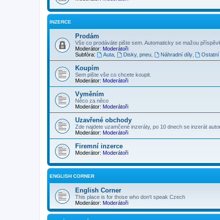
INZERCE
Prodám
Vše co prodáváte pište sem. Automaticky se mažou příspěvk
Moderátor:
Moderátoři
Subfóra:
Auta
,
Disky, pneu
,
Náhradní díly
,
Ostatní
Koupím
Sem pište vše co chcete koupit.
Moderátor:
Moderátoři
Vyměním
Něco za něco
Moderátor:
Moderátoři
Uzavřené obchody
Zde najdete uzamčené inzeráty, po 10 dnech se inzerát aut
Moderátor:
Moderátoři
Firemní inzerce
Moderátor:
Moderátoři
ENGLISH CORNER
English Corner
This place is for those who don't speak Czech
Moderátor:
Moderátoři