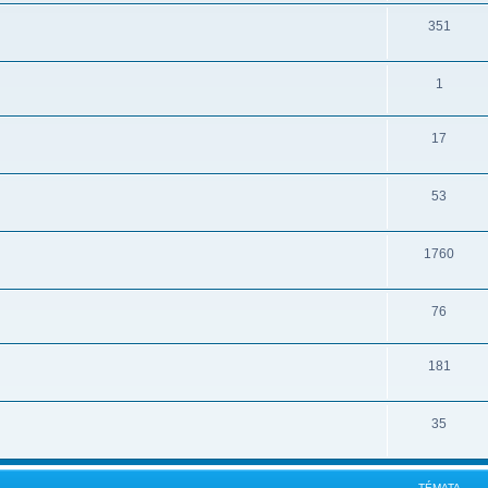
351
1
17
53
1760
76
181
35
TÉMATA