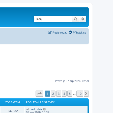
Hledat
Pokročilé hledání
Registrovat
Přihlásit se
Právě je 07 srp 2026, 07:29
Stránka
1
z
10
1
2
3
4
5
10
Další
…
ZOBRAZENÍ
POSLEDNÍ PŘÍSPĚVEK
od
pavkrehlik
132832
05 srp 2026, 18:55