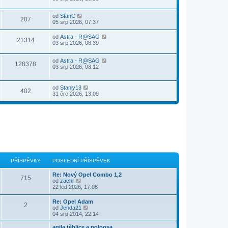
od
StanC
207
05 srp 2026, 07:37
od
Astra - R@SAG
21314
03 srp 2026, 08:39
od
Astra - R@SAG
128378
03 srp 2026, 08:12
od
Stanly13
402
31 črc 2026, 13:09
PŘÍSPĚVKY
POSLEDNÍ PŘÍSPĚVEK
Re: Nový Opel Combo 1,2
715
Z
od
zachr
o
22 led 2026, 17:08
b
r
Re: Opel Adam
2
a
Z
od
Jenda21
z
o
04 srp 2014, 22:14
i
b
t
r
agila těhlice a poloosa