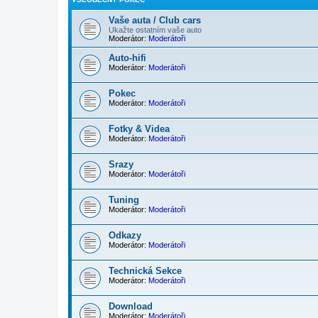
Vaše auta / Club cars
Ukažte ostatním vaše auto
Moderátor:
Moderátoři
Auto-hifi
Moderátor:
Moderátoři
Pokec
Moderátor:
Moderátoři
Fotky & Videa
Moderátor:
Moderátoři
Srazy
Moderátor:
Moderátoři
Tuning
Moderátor:
Moderátoři
Odkazy
Moderátor:
Moderátoři
Technická Sekce
Moderátor:
Moderátoři
Download
Moderátor:
Moderátoři