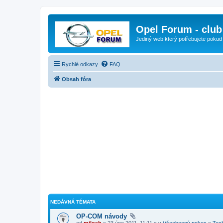
Opel Forum - club
Jediný web který potřebujete pokud
Rychlé odkazy
FAQ
Obsah fóra
NEDÁVNÁ TÉMATA
OP-COM návody
od
milosh
» 23 úno 2011, 11:11 » v
Všeobecný pokec
»
Tec