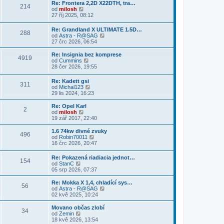
p
r
Re: Frontera 2,2D X22DTH, tra…
p
e
p
214
ě
a
Z
od
milosh
ř
d
o
v
z
o
27 říj 2025, 08:12
í
n
s
e
i
b
s
í
l
k
t
r
p
p
e
Re: Grandland X ULTIMATE 1.5D…
p
288
a
ě
ř
d
Z
od
Astra - R@SAG
o
z
v
í
n
o
27 črc 2026, 06:54
s
i
e
s
í
b
l
t
k
p
p
r
Re: Insignia bez komprese
e
p
4919
ě
ř
a
Z
od
Cummins
d
o
v
í
z
o
28 čer 2026, 19:55
n
s
e
s
i
b
í
l
k
p
t
r
p
e
Re: Kadett gsi
ě
p
311
a
ř
d
Z
od
Michal123
v
o
z
í
n
o
29 lis 2024, 16:23
e
s
i
s
í
b
k
l
t
p
p
r
Re: Opel Karl
e
p
2
ě
ř
a
Z
od
milosh
d
o
v
í
z
o
19 zář 2017, 22:40
n
s
e
s
i
b
í
l
k
p
t
r
1.6 74kw divné zvuky
p
e
496
ě
p
a
Z
od
Robin70011
ř
d
v
o
z
o
16 črc 2026, 20:47
í
n
e
s
i
b
s
í
k
l
t
r
p
p
Re: Pokazená riadiacia jednot…
e
p
154
a
ě
ř
Z
od
StanC
d
o
z
v
í
o
05 srp 2026, 07:37
n
s
i
e
s
b
í
l
t
k
p
r
Re: Mokka X 1,4, chladící sys…
p
e
p
56
ě
a
Z
od
Astra - R@SAG
ř
d
o
v
z
o
02 kvě 2025, 10:24
í
n
s
e
i
b
s
í
l
k
t
r
p
Movano občas zlobí
p
e
34
p
a
ě
Z
od
Zemin
ř
d
o
z
v
o
18 kvě 2026, 13:54
í
n
s
i