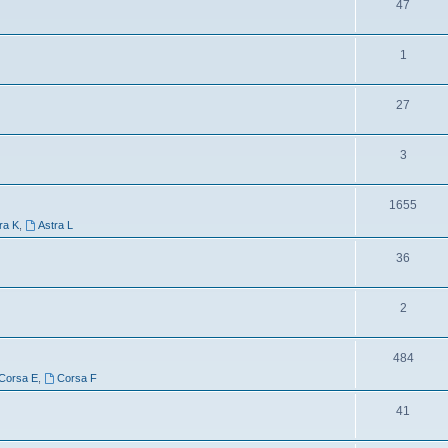
47
1
27
3
1655
ra K
,
Astra L
36
2
484
Corsa E
,
Corsa F
41