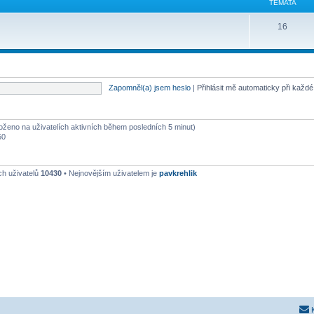
TÉMATA
16
Zapomněl(a) jsem heslo
|
Přihlásit mě automaticky při každ
aloženo na uživatelích aktivních během posledních 5 minut)
50
ch uživatelů
10430
• Nejnovějším uživatelem je
pavkrehlik