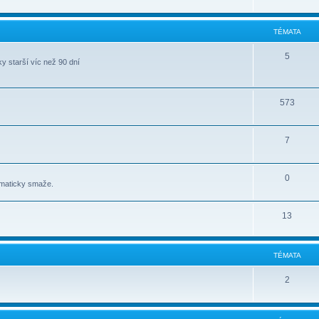
TÉMATA
5
y starší víc než 90 dní
573
7
0
omaticky smaže.
13
TÉMATA
2