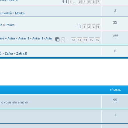
1
3
4
5
6
7
…
3
e modelů
»
Mokka
35
ec
»
Pokec
1
2
3
4
155
elů
»
Astra
»
Astra H
»
Astra H - Auta
1
12
13
14
15
16
…
6
ů
»
Zafira
»
Zafira B
TÉMATA
99
ého vozu této značky
1