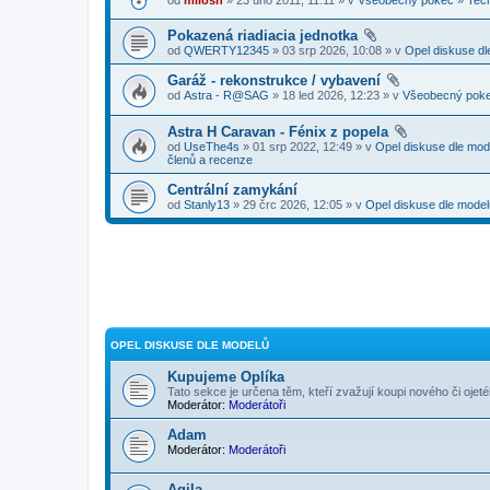
Pokazená riadiacia jednotka
od
QWERTY12345
» 03 srp 2026, 10:08 » v
Opel diskuse dl
Garáž - rekonstrukce / vybavení
od
Astra - R@SAG
» 18 led 2026, 12:23 » v
Všeobecný pok
Astra H Caravan - Fénix z popela
od
UseThe4s
» 01 srp 2022, 12:49 » v
Opel diskuse dle mod
členů a recenze
Centrální zamykání
od
Stanly13
» 29 črc 2026, 12:05 » v
Opel diskuse dle model
OPEL DISKUSE DLE MODELŮ
Kupujeme Oplíka
Tato sekce je určena těm, kteří zvažují koupi nového či ojet
Moderátor:
Moderátoři
Adam
Moderátor:
Moderátoři
Agila