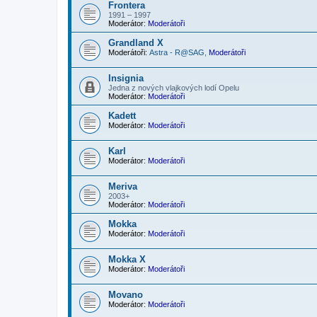
Frontera
1991 – 1997
Moderátor:
Moderátoři
Grandland X
Moderátoři:
Astra - R@SAG
,
Moderátoři
Insignia
Jedna z nových vlajkových lodí Opelu
Moderátor:
Moderátoři
Kadett
Moderátor:
Moderátoři
Karl
Moderátor:
Moderátoři
Meriva
2003+
Moderátor:
Moderátoři
Mokka
Moderátor:
Moderátoři
Mokka X
Moderátor:
Moderátoři
Movano
Moderátor:
Moderátoři