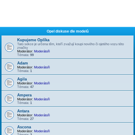
Opel diskuse dle modelů
Kupujeme Oplíka
Tato sekce je určena těm, kteří zvažují koupi nového či ojetého vozu této
značky
Moderátor:
Moderátoři
Témata:
99
Adam
Moderátor:
Moderátoři
Témata:
1
Agila
Moderátor:
Moderátoři
Témata:
47
Ampera
Moderátor:
Moderátoři
Témata:
1
Antara
Moderátor:
Moderátoři
Témata:
27
Ascona
Moderátor:
Moderátoři
Témata:
3