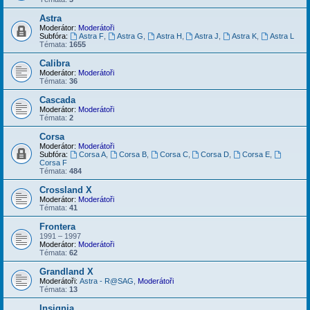
Astra
Moderátor:
Moderátoři
Subfóra:
Astra F
,
Astra G
,
Astra H
,
Astra J
,
Astra K
,
Astra L
Témata:
1655
Calibra
Moderátor:
Moderátoři
Témata:
36
Cascada
Moderátor:
Moderátoři
Témata:
2
Corsa
Moderátor:
Moderátoři
Subfóra:
Corsa A
,
Corsa B
,
Corsa C
,
Corsa D
,
Corsa E
,
Corsa F
Témata:
484
Crossland X
Moderátor:
Moderátoři
Témata:
41
Frontera
1991 – 1997
Moderátor:
Moderátoři
Témata:
62
Grandland X
Moderátoři:
Astra - R@SAG
,
Moderátoři
Témata:
13
Insignia