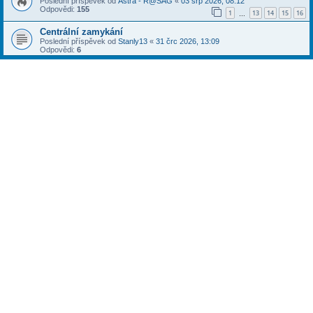
Poslední příspěvek od
Astra - R@SAG
«
03 srp 2026, 08:12
Odpovědi:
155
1
13
14
15
16
…
Centrální zamykání
Poslední příspěvek od
Stanly13
«
31 črc 2026, 13:09
Odpovědi:
6