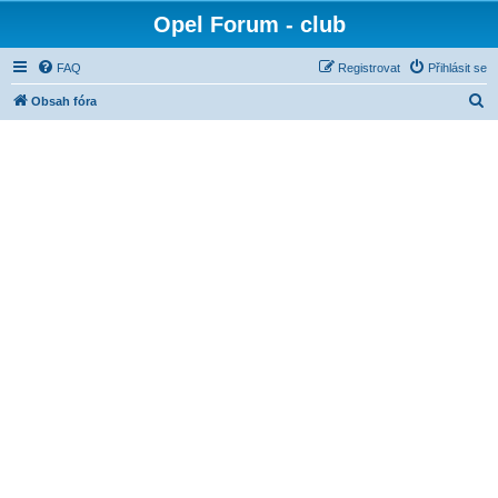
Opel Forum - club
FAQ
Registrovat
Přihlásit se
H
Obsah fóra
l
e
d
a
t