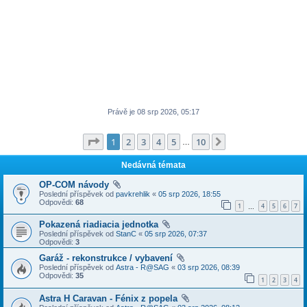
Právě je 08 srp 2026, 05:17
Stránka
1
z
10
1
2
3
4
5
10
Další
…
Nedávná témata
OP-COM návody
Poslední příspěvek od
pavkrehlik
«
05 srp 2026, 18:55
Odpovědi:
68
1
4
5
6
7
…
Pokazená riadiacia jednotka
Poslední příspěvek od
StanC
«
05 srp 2026, 07:37
Odpovědi:
3
Garáž - rekonstrukce / vybavení
Poslední příspěvek od
Astra - R@SAG
«
03 srp 2026, 08:39
Odpovědi:
35
1
2
3
4
Astra H Caravan - Fénix z popela