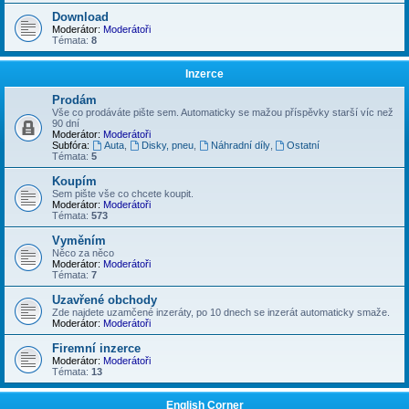
Download
Moderátor:
Moderátoři
Témata:
8
Inzerce
Prodám
Vše co prodáváte pište sem. Automaticky se mažou příspěvky starší víc než
90 dní
Moderátor:
Moderátoři
Subfóra:
Auta
,
Disky, pneu
,
Náhradní díly
,
Ostatní
Témata:
5
Koupím
Sem pište vše co chcete koupit.
Moderátor:
Moderátoři
Témata:
573
Vyměním
Něco za něco
Moderátor:
Moderátoři
Témata:
7
Uzavřené obchody
Zde najdete uzamčené inzeráty, po 10 dnech se inzerát automaticky smaže.
Moderátor:
Moderátoři
Firemní inzerce
Moderátor:
Moderátoři
Témata:
13
English Corner