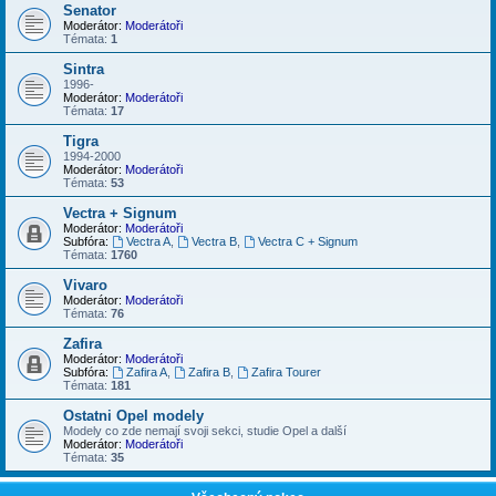
Senator
Moderátor:
Moderátoři
Témata:
1
Sintra
1996-
Moderátor:
Moderátoři
Témata:
17
Tigra
1994-2000
Moderátor:
Moderátoři
Témata:
53
Vectra + Signum
Moderátor:
Moderátoři
Subfóra:
Vectra A
,
Vectra B
,
Vectra C + Signum
Témata:
1760
Vivaro
Moderátor:
Moderátoři
Témata:
76
Zafira
Moderátor:
Moderátoři
Subfóra:
Zafira A
,
Zafira B
,
Zafira Tourer
Témata:
181
Ostatni Opel modely
Modely co zde nemají svoji sekci, studie Opel a další
Moderátor:
Moderátoři
Témata:
35