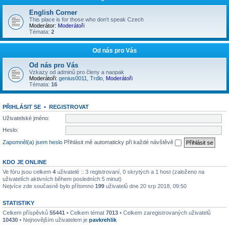
English Corner
This place is for those who don't speak Czech
Moderátor:
Moderátoři
Témata:
2
Od nás pro Vás
Od nás pro Vás
Vzkazy od adminů pro členy a naopak
Moderátoři:
genius0011
,
Trdlo
,
Moderátoři
Témata:
16
PŘIHLÁSIT SE
•
REGISTROVAT
Uživatelské jméno:
Heslo:
Zapomněl(a) jsem heslo
Přihlásit mě automaticky při každé návštěvě
KDO JE ONLINE
Ve fóru jsou celkem
4
uživatelé :: 3 registrovaní, 0 skrytých a 1 host (založeno na
uživatelích aktivních během posledních 5 minut)
Nejvíce zde současně bylo přítomno
199
uživatelů dne 20 srp 2018, 09:50
STATISTIKY
Celkem příspěvků
55441
• Celkem témat
7013
• Celkem zaregistrovaných uživatelů
10430
• Nejnovějším uživatelem je
pavkrehlik