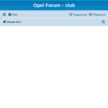
Opel Forum - club
FAQ
Registrovat
Přihlásit se
H
Obsah fóra
l
e
d
a
t