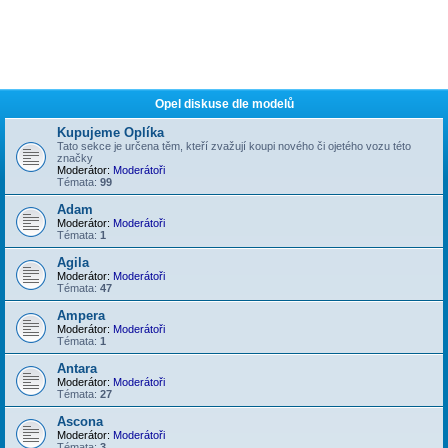
Opel diskuse dle modelů
Kupujeme Oplíka
Tato sekce je určena těm, kteří zvažují koupi nového či ojetého vozu této
značky
Moderátor:
Moderátoři
Témata:
99
Adam
Moderátor:
Moderátoři
Témata:
1
Agila
Moderátor:
Moderátoři
Témata:
47
Ampera
Moderátor:
Moderátoři
Témata:
1
Antara
Moderátor:
Moderátoři
Témata:
27
Ascona
Moderátor:
Moderátoři
Témata:
3