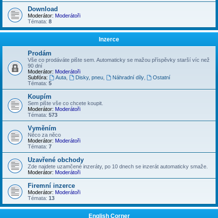
Download
Moderátor:
Moderátoři
Témata:
8
Inzerce
Prodám
Vše co prodáváte pište sem. Automaticky se mažou příspěvky starší víc než
90 dní
Moderátor:
Moderátoři
Subfóra:
Auta
,
Disky, pneu
,
Náhradní díly
,
Ostatní
Témata:
5
Koupím
Sem pište vše co chcete koupit.
Moderátor:
Moderátoři
Témata:
573
Vyměním
Něco za něco
Moderátor:
Moderátoři
Témata:
7
Uzavřené obchody
Zde najdete uzamčené inzeráty, po 10 dnech se inzerát automaticky smaže.
Moderátor:
Moderátoři
Firemní inzerce
Moderátor:
Moderátoři
Témata:
13
English Corner