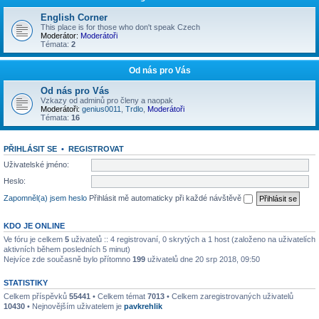
English Corner
This place is for those who don't speak Czech
Moderátor:
Moderátoři
Témata:
2
Od nás pro Vás
Od nás pro Vás
Vzkazy od adminů pro členy a naopak
Moderátoři:
genius0011
,
Trdlo
,
Moderátoři
Témata:
16
PŘIHLÁSIT SE
•
REGISTROVAT
Uživatelské jméno:
Heslo:
Zapomněl(a) jsem heslo
Přihlásit mě automaticky při každé návštěvě
KDO JE ONLINE
Ve fóru je celkem
5
uživatelů :: 4 registrovaní, 0 skrytých a 1 host (založeno na uživatelích
aktivních během posledních 5 minut)
Nejvíce zde současně bylo přítomno
199
uživatelů dne 20 srp 2018, 09:50
STATISTIKY
Celkem příspěvků
55441
• Celkem témat
7013
• Celkem zaregistrovaných uživatelů
10430
• Nejnovějším uživatelem je
pavkrehlik