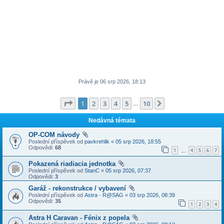
Právě je 06 srp 2026, 18:13
Stránka
1
z
10
1
2
3
4
5
10
Další
…
Nedávná témata
OP-COM návody
Poslední příspěvek od
pavkrehlik
«
05 srp 2026, 18:55
Odpovědi:
68
1
4
5
6
7
…
Pokazená riadiacia jednotka
Poslední příspěvek od
StanC
«
05 srp 2026, 07:37
Odpovědi:
3
Garáž - rekonstrukce / vybavení
Poslední příspěvek od
Astra - R@SAG
«
03 srp 2026, 08:39
Odpovědi:
35
1
2
3
4
Astra H Caravan - Fénix z popela