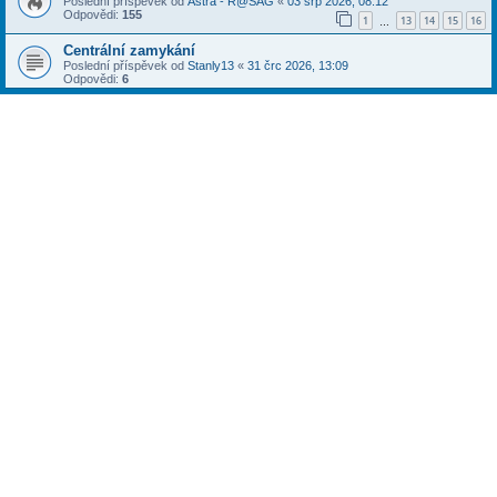
Poslední příspěvek od
Astra - R@SAG
«
03 srp 2026, 08:12
Odpovědi:
155
1
13
14
15
16
…
Centrální zamykání
Poslední příspěvek od
Stanly13
«
31 črc 2026, 13:09
Odpovědi:
6