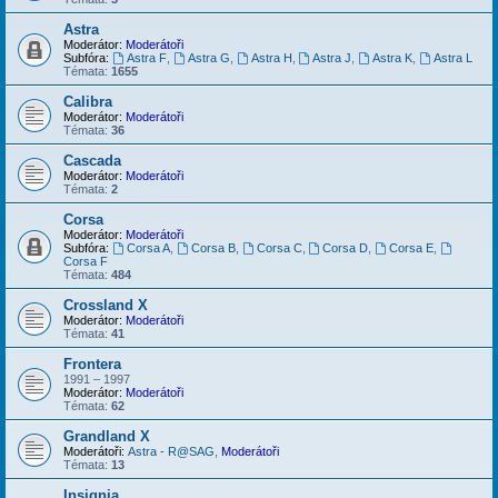
Astra
Moderátor:
Moderátoři
Subfóra:
Astra F
,
Astra G
,
Astra H
,
Astra J
,
Astra K
,
Astra L
Témata:
1655
Calibra
Moderátor:
Moderátoři
Témata:
36
Cascada
Moderátor:
Moderátoři
Témata:
2
Corsa
Moderátor:
Moderátoři
Subfóra:
Corsa A
,
Corsa B
,
Corsa C
,
Corsa D
,
Corsa E
,
Corsa F
Témata:
484
Crossland X
Moderátor:
Moderátoři
Témata:
41
Frontera
1991 – 1997
Moderátor:
Moderátoři
Témata:
62
Grandland X
Moderátoři:
Astra - R@SAG
,
Moderátoři
Témata:
13
Insignia