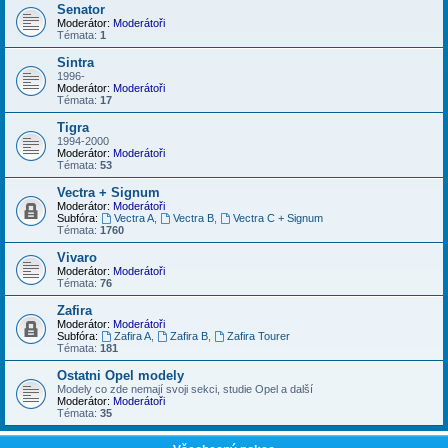
Senator
Moderátor:
Moderátoři
Témata:
1
Sintra
1996-
Moderátor:
Moderátoři
Témata:
17
Tigra
1994-2000
Moderátor:
Moderátoři
Témata:
53
Vectra + Signum
Moderátor:
Moderátoři
Subfóra:
Vectra A
,
Vectra B
,
Vectra C + Signum
Témata:
1760
Vivaro
Moderátor:
Moderátoři
Témata:
76
Zafira
Moderátor:
Moderátoři
Subfóra:
Zafira A
,
Zafira B
,
Zafira Tourer
Témata:
181
Ostatni Opel modely
Modely co zde nemají svoji sekci, studie Opel a další
Moderátor:
Moderátoři
Témata:
35