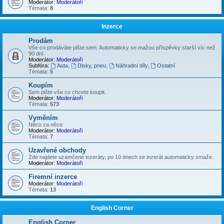
Moderátor:
Moderátoři
Témata:
8
Inzerce
Prodám
Vše co prodáváte pište sem. Automaticky se mažou příspěvky starší víc než
90 dní
Moderátor:
Moderátoři
Subfóra:
Auta
,
Disky, pneu
,
Náhradní díly
,
Ostatní
Témata:
5
Koupím
Sem pište vše co chcete koupit.
Moderátor:
Moderátoři
Témata:
573
Vyměním
Něco za něco
Moderátor:
Moderátoři
Témata:
7
Uzavřené obchody
Zde najdete uzamčené inzeráty, po 10 dnech se inzerát automaticky smaže.
Moderátor:
Moderátoři
Firemní inzerce
Moderátor:
Moderátoři
Témata:
13
English Corner
English Corner