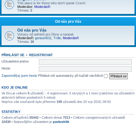
This place is for those who don't speak Czech
Moderátor:
Moderátoři
Témata:
2
Od nás pro Vás
Od nás pro Vás
Vzkazy od adminů pro členy a naopak
Moderátoři:
genius0011
,
Trdlo
,
Moderátoři
Témata:
16
PŘIHLÁSIT SE
•
REGISTROVAT
Uživatelské jméno:
Heslo:
Zapomněl(a) jsem heslo
Přihlásit mě automaticky při každé návštěvě
KDO JE ONLINE
Ve fóru je celkem
5
uživatelů :: 4 registrovaní, 0 skrytých a 1 host (založeno na uživatelích
aktivních během posledních 5 minut)
Nejvíce zde současně bylo přítomno
199
uživatelů dne 20 srp 2018, 09:50
STATISTIKY
Celkem příspěvků
55442
• Celkem témat
7013
• Celkem zaregistrovaných uživatelů
10430
• Nejnovějším uživatelem je
pavkrehlik