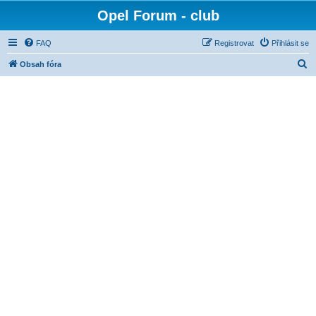
Opel Forum - club
FAQ
Registrovat
Přihlásit se
H
Obsah fóra
l
e
d
a
t