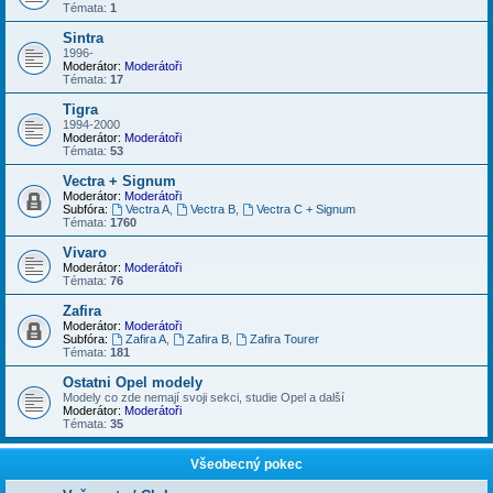
Témata:
1
Sintra
1996-
Moderátor:
Moderátoři
Témata:
17
Tigra
1994-2000
Moderátor:
Moderátoři
Témata:
53
Vectra + Signum
Moderátor:
Moderátoři
Subfóra:
Vectra A
,
Vectra B
,
Vectra C + Signum
Témata:
1760
Vivaro
Moderátor:
Moderátoři
Témata:
76
Zafira
Moderátor:
Moderátoři
Subfóra:
Zafira A
,
Zafira B
,
Zafira Tourer
Témata:
181
Ostatni Opel modely
Modely co zde nemají svoji sekci, studie Opel a další
Moderátor:
Moderátoři
Témata:
35
Všeobecný pokec