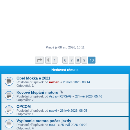
Právě je 08 srp 2026, 16:11
Stránka
10
z
10
1
6
7
8
9
10
Předchozí
…
Nedávná témata
Opel Mokka e 2021
Poslední příspěvek od
milosh
«
28 kvě 2026, 09:14
Odpovědi:
1
Kovové klepání motoru
Poslední příspěvek od
Astra - R@SAG
«
27 kvě 2026, 05:46
Odpovědi:
7
OPCOM
Poslední příspěvek od
navyi
«
26 kvě 2026, 08:05
Odpovědi:
1
Vypínanie motora počas jazdy
Poslední příspěvek od
mira1
«
25 kvě 2026, 06:22
Odpovědi:
4