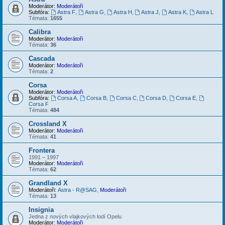
Moderátor:
Moderátoři
Subfóra:
Astra F
,
Astra G
,
Astra H
,
Astra J
,
Astra K
,
Astra L
Témata:
1655
Calibra
Moderátor:
Moderátoři
Témata:
36
Cascada
Moderátor:
Moderátoři
Témata:
2
Corsa
Moderátor:
Moderátoři
Subfóra:
Corsa A
,
Corsa B
,
Corsa C
,
Corsa D
,
Corsa E
,
Corsa F
Témata:
484
Crossland X
Moderátor:
Moderátoři
Témata:
41
Frontera
1991 – 1997
Moderátor:
Moderátoři
Témata:
62
Grandland X
Moderátoři:
Astra - R@SAG
,
Moderátoři
Témata:
13
Insignia
Jedna z nových vlajkových lodí Opelu
Moderátor:
Moderátoři