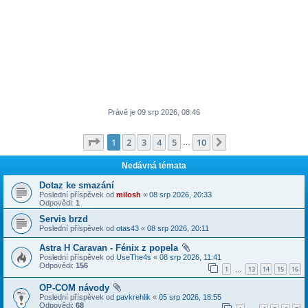
Právě je 09 srp 2026, 08:46
Stránka
1
z
10
1
2
3
4
5
10
Další
…
Nedávná témata
Dotaz ke smazání
Poslední příspěvek od
milosh
«
08 srp 2026, 20:33
Odpovědi:
1
Servis brzd
Poslední příspěvek od
otas43
«
08 srp 2026, 20:11
Astra H Caravan - Fénix z popela
Poslední příspěvek od
UseThe4s
«
08 srp 2026, 11:41
Odpovědi:
156
1
13
14
15
16
…
OP-COM návody
Poslední příspěvek od
pavkrehlik
«
05 srp 2026, 18:55
Odpovědi:
68