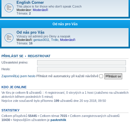
English Corner
This place is for those who don't speak Czech
Moderátor:
Moderátoři
Témata:
2
Od nás pro Vás
Od nás pro Vás
Vzkazy od adminů pro členy a naopak
Moderátoři:
genius0011
,
Trdlo
,
Moderátoři
Témata:
16
PŘIHLÁSIT SE
•
REGISTROVAT
Uživatelské jméno:
Heslo:
Zapomněl(a) jsem heslo
Přihlásit mě automaticky při každé návštěvě
KDO JE ONLINE
Ve fóru je celkem
5
uživatelů :: 4 registrovaní, 0 skrytých a 1 host (založeno na uživatelích
aktivních během posledních 5 minut)
Nejvíce zde současně bylo přítomno
199
uživatelů dne 20 srp 2018, 09:50
STATISTIKY
Celkem příspěvků
55445
• Celkem témat
7015
• Celkem zaregistrovaných uživatelů
10430
• Nejnovějším uživatelem je
pavkrehlik