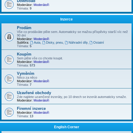
Download
Moderátor:
Moderátoři
Témata:
9
Inzerce
Prodám
Vše co prodáváte pište sem. Automaticky se mažou příspěvky starší víc než
90 dní
Moderátor:
Moderátoři
Subfóra:
Auta
,
Disky, pneu
,
Náhradní díly
,
Ostatní
Témata:
5
Koupím
Sem pište vše co chcete koupit.
Moderátor:
Moderátoři
Témata:
573
Vyměním
Něco za něco
Moderátor:
Moderátoři
Témata:
7
Uzavřené obchody
Zde najdete uzamčené inzeráty, po 10 dnech se inzerát automaticky smaže.
Moderátor:
Moderátoři
Firemní inzerce
Moderátor:
Moderátoři
Témata:
13
English Corner