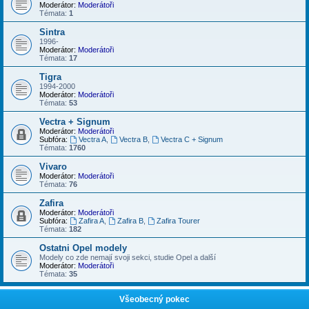
Moderátor:
Moderátoři
Témata:
1
Sintra
1996-
Moderátor:
Moderátoři
Témata:
17
Tigra
1994-2000
Moderátor:
Moderátoři
Témata:
53
Vectra + Signum
Moderátor:
Moderátoři
Subfóra:
Vectra A
,
Vectra B
,
Vectra C + Signum
Témata:
1760
Vivaro
Moderátor:
Moderátoři
Témata:
76
Zafira
Moderátor:
Moderátoři
Subfóra:
Zafira A
,
Zafira B
,
Zafira Tourer
Témata:
182
Ostatni Opel modely
Modely co zde nemají svoji sekci, studie Opel a další
Moderátor:
Moderátoři
Témata:
35
Všeobecný pokec