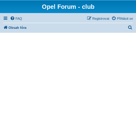
Opel Forum - club
FAQ
Registrovat
Přihlásit se
H
Obsah fóra
l
e
d
a
t