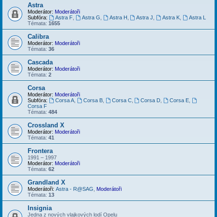
Astra
Moderátor:
Moderátoři
Subfóra:
Astra F
,
Astra G
,
Astra H
,
Astra J
,
Astra K
,
Astra L
Témata:
1655
Calibra
Moderátor:
Moderátoři
Témata:
36
Cascada
Moderátor:
Moderátoři
Témata:
2
Corsa
Moderátor:
Moderátoři
Subfóra:
Corsa A
,
Corsa B
,
Corsa C
,
Corsa D
,
Corsa E
,
Corsa F
Témata:
484
Crossland X
Moderátor:
Moderátoři
Témata:
41
Frontera
1991 – 1997
Moderátor:
Moderátoři
Témata:
62
Grandland X
Moderátoři:
Astra - R@SAG
,
Moderátoři
Témata:
13
Insignia
Jedna z nových vlajkových lodí Opelu