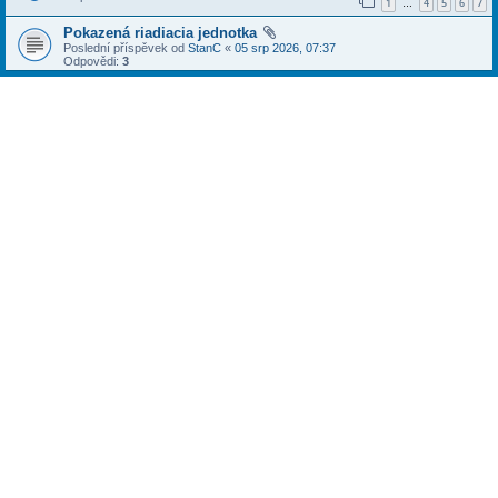
1
4
5
6
7
…
Pokazená riadiacia jednotka
Poslední příspěvek od
StanC
«
05 srp 2026, 07:37
Odpovědi:
3