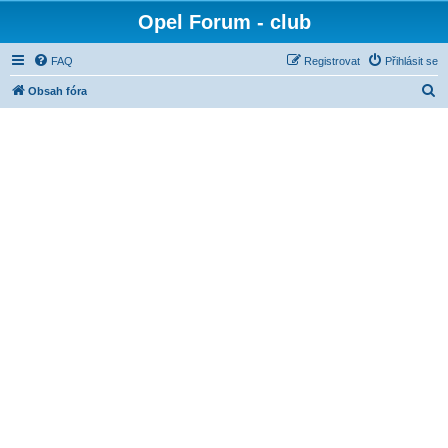
Opel Forum - club
FAQ
Registrovat
Přihlásit se
H
Obsah fóra
l
e
d
a
t