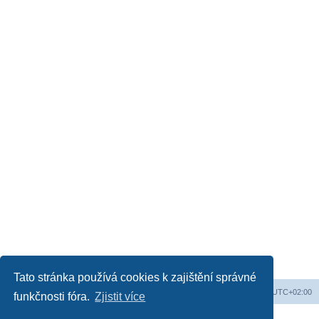
Tato stránka používá cookies k zajištění správné
Obsah fóra
Všechny časy jsou v
UTC+02:00
funkčnosti fóra.
Zjistit více
Založeno na
phpBB
® Forum Software © phpBB Limited