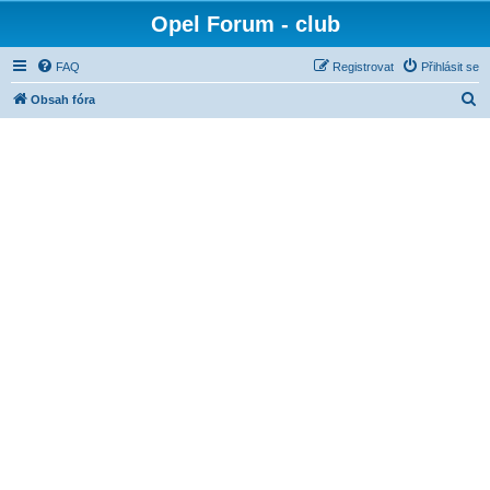
Opel Forum - club
FAQ
Registrovat
Přihlásit se
H
Obsah fóra
l
e
d
a
t