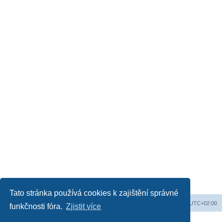
Tato stránka používá cookies k zajištění správné
Obsah fóra
Všechny časy jsou v
UTC+02:00
funkčnosti fóra.
Zjistit více
Založeno na
phpBB
® Forum Software © phpBB Limited