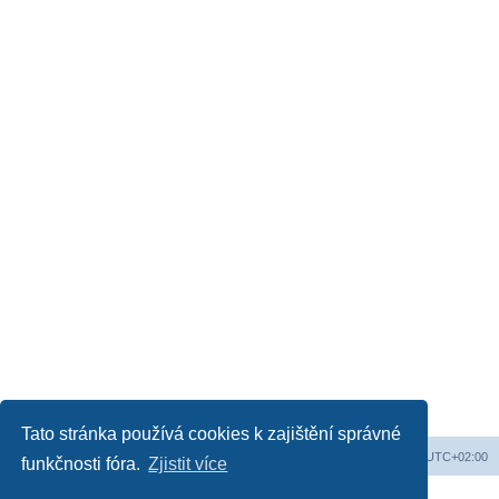
Tato stránka používá cookies k zajištění správné
Obsah fóra
Všechny časy jsou v
UTC+02:00
funkčnosti fóra.
Zjistit více
Založeno na
phpBB
® Forum Software © phpBB Limited