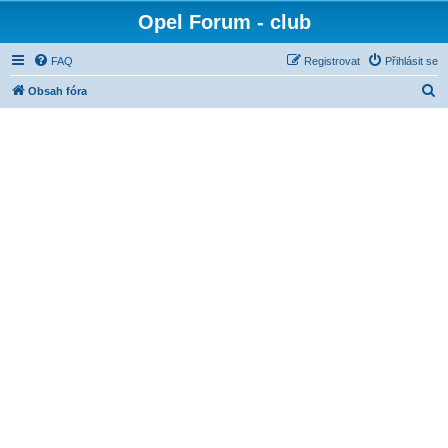
Opel Forum - club
FAQ
Registrovat
Přihlásit se
H
Obsah fóra
l
e
d
a
t