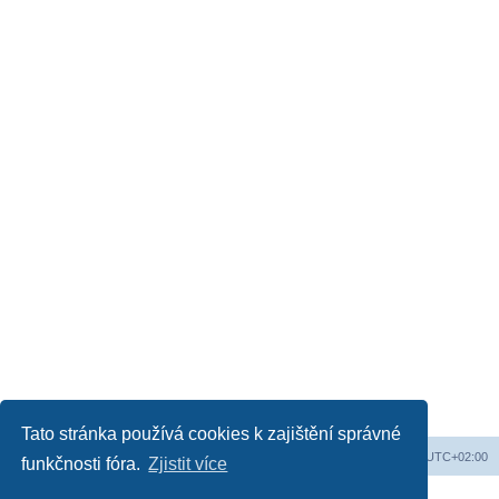
Tato stránka používá cookies k zajištění správné
Obsah fóra
Všechny časy jsou v
UTC+02:00
funkčnosti fóra.
Zjistit více
Založeno na
phpBB
® Forum Software © phpBB Limited