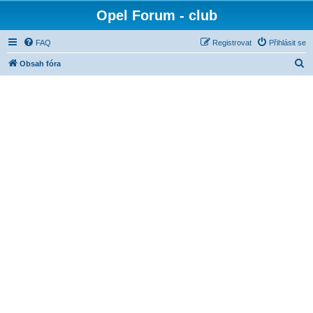
Opel Forum - club
FAQ
Registrovat
Přihlásit se
H
Obsah fóra
l
e
d
a
t