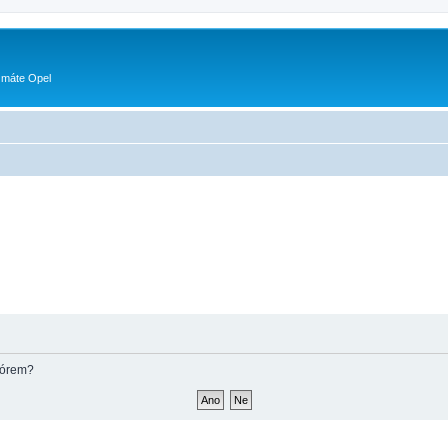
 máte Opel
fórem?