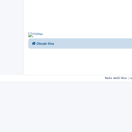
Obsah fóra
Naše další fóra:
|
a