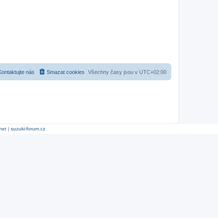
Kontaktujte nás
Smazat cookies
Všechny časy jsou v
UTC+02:00
net
|
suzuki-forum.cz