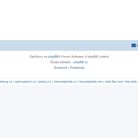
Založeno na
phpBB
® Forum Software © phpBB Limited
Český překlad –
phpBB.cz
Soukromí
|
Podmínky
stra-g.cz
|
opel-astra-h.cz
|
astra-j.cz
|
chevroletclub.cz
|
hyundaiclub.net
|
club-fiat.com
|
kia-club.