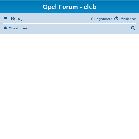
Opel Forum - club
FAQ
Registrovat
Přihlásit se
H
Obsah fóra
l
e
d
a
t