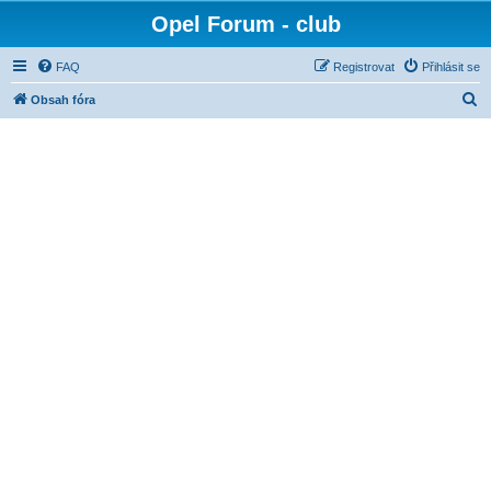
Opel Forum - club
FAQ
Registrovat
Přihlásit se
H
Obsah fóra
l
e
d
a
t