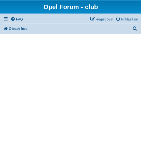
Opel Forum - club
FAQ
Registrovat
Přihlásit se
H
Obsah fóra
l
e
d
a
t