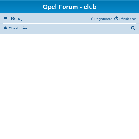
Opel Forum - club
FAQ
Registrovat
Přihlásit se
H
Obsah fóra
l
e
d
a
t