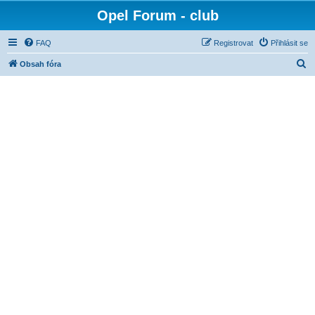
Opel Forum - club
FAQ
Registrovat
Přihlásit se
H
Obsah fóra
l
e
d
a
t