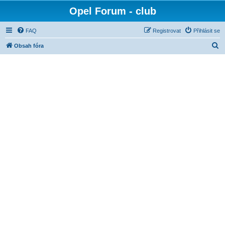
Opel Forum - club
FAQ
Registrovat
Přihlásit se
H
Obsah fóra
l
e
d
a
t