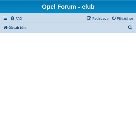
Opel Forum - club
FAQ
Registrovat
Přihlásit se
H
Obsah fóra
l
e
d
a
t